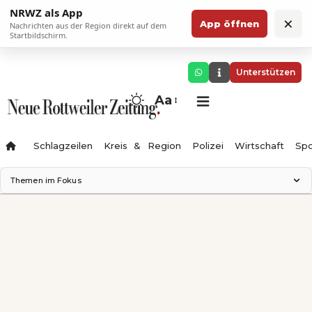
NRWZ als App
×
App öffnen
Nachrichten aus der Region direkt auf dem
Startbildschirm.
Unterstützen
Aa
Schlagzeilen
Kreis & Region
Polizei
Wirtschaft
Spo
Themen im Fokus
Landesgartenschau 2028
Science Center
Staatsmann: Theater & Denken
Ferienzauber '26
Testturm
Neckarline
Gäubahn