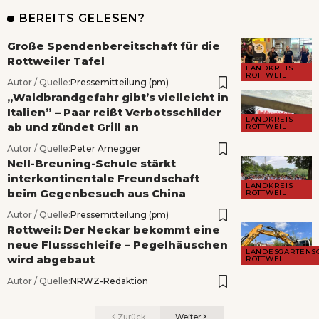
BEREITS GELESEN?
Große Spendenbereitschaft für die
Rottweiler Tafel
LANDKREIS
ROTTWEIL
Autor / Quelle:
Pressemitteilung (pm)
„Waldbrandgefahr gibt’s vielleicht in
Italien” – Paar reißt Verbotsschilder
LANDKREIS
ab und zündet Grill an
ROTTWEIL
Autor / Quelle:
Peter Arnegger
Nell-Breuning-Schule stärkt
interkontinentale Freundschaft
LANDKREIS
beim Gegenbesuch aus China
ROTTWEIL
Autor / Quelle:
Pressemitteilung (pm)
Rottweil: Der Neckar bekommt eine
neue Flussschleife – Pegelhäuschen
LANDESGARTENS
wird abgebaut
ROTTWEIL
Autor / Quelle:
NRWZ-Redaktion
Zurück
Weiter