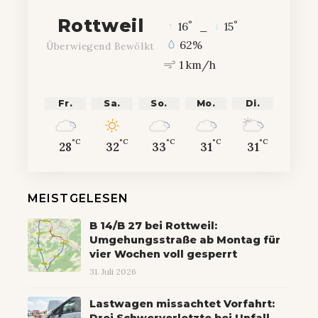
Rottweil
°
°
16
_
15
62%
Überwiegend Bewölkt
1 km/h
Fr.
Sa.
So.
Mo.
Di.
°C
°C
°C
°C
°C
28
32
33
31
31
MEISTGELESEN
B 14/B 27 bei Rottweil:
Umgehungsstraße ab Montag für
vier Wochen voll gesperrt
31. Juli 2026
Lastwagen missachtet Vorfahrt: