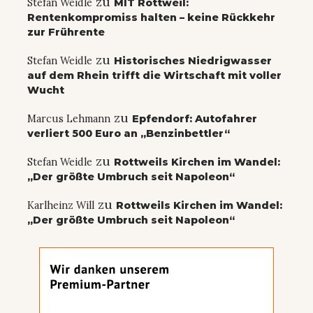
zu
Stefan Weidle
MIT Rottweil:
Rentenkompromiss halten – keine Rückkehr
zur Frührente
zu
Stefan Weidle
Historisches Niedrigwasser
auf dem Rhein trifft die Wirtschaft mit voller
Wucht
zu
Marcus Lehmann
Epfendorf: Autofahrer
verliert 500 Euro an „Benzinbettler“
zu
Stefan Weidle
Rottweils Kirchen im Wandel:
„Der größte Umbruch seit Napoleon“
zu
Karlheinz Will
Rottweils Kirchen im Wandel:
„Der größte Umbruch seit Napoleon“