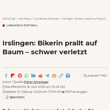
Wenn Orte erzählen ...
NRWZ.de
>
Alle News
>
Landkreis Rottweil
>
Irslingen: Bikerin prallt auf Baum – schwer verletzt
LANDKREIS ROTTWEIL
Irslingen: Bikerin prallt auf
Baum – schwer verletzt
Lesezeit 1 Min.
Autor / Quelle:
Peter Arnegger
Veröffentlicht 16. Juni 2018 um 13.43 Uhr
Update 12. Februar 2025 um 17.09 Uhr
▣
PDF erzeugen