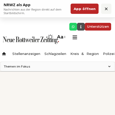
NRWZ als App
×
App öffnen
Nachrichten aus der Region direkt auf dem
Startbildschirm.
Unterstützen
Aa
Stellenanzeigen
Schlagzeilen
Kreis & Region
Polizei
Themen im Fokus
Landesgartenschau 2028
Zimmertheater Rottweil
Science Center
Ferienzauber '26
Testturm
Neckarline
Gäubahn