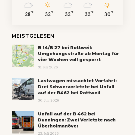
°C
°C
°C
°C
°C
28
32
32
32
30
MEISTGELESEN
B 14/B 27 bei Rottweil:
Umgehungsstraße ab Montag für
vier Wochen voll gesperrt
31. Juli 2026
Lastwagen missachtet Vorfahrt:
Drei Schwerverletzte bei Unfall
auf der B462 bei Rottweil
30. Juli 2026
Unfall auf der B 462 bei
Dunningen: Zwei Verletzte nach
Überholmanöver
23. Juli 2026