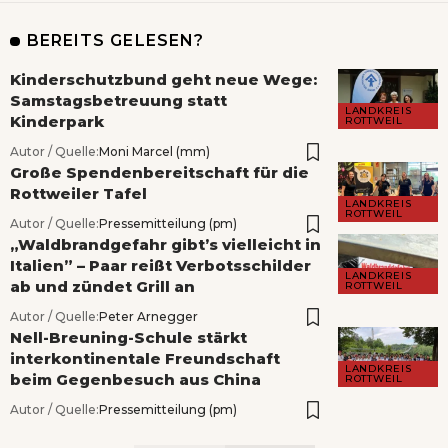
BEREITS GELESEN?
Kinderschutzbund geht neue Wege:
Samstagsbetreuung statt
LANDKREIS
Kinderpark
ROTTWEIL
Autor / Quelle:
Moni Marcel (mm)
Große Spendenbereitschaft für die
Rottweiler Tafel
LANDKREIS
ROTTWEIL
Autor / Quelle:
Pressemitteilung (pm)
„Waldbrandgefahr gibt’s vielleicht in
Italien” – Paar reißt Verbotsschilder
LANDKREIS
ab und zündet Grill an
ROTTWEIL
Autor / Quelle:
Peter Arnegger
Nell-Breuning-Schule stärkt
interkontinentale Freundschaft
LANDKREIS
beim Gegenbesuch aus China
ROTTWEIL
Autor / Quelle:
Pressemitteilung (pm)