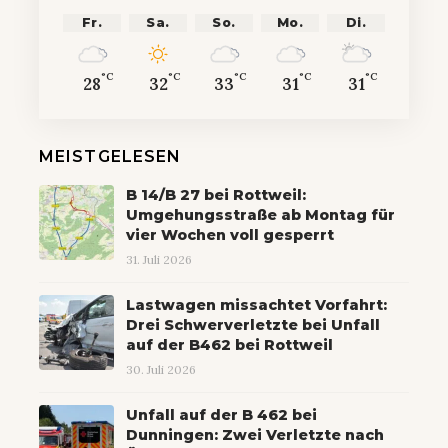
Fr.
Sa.
So.
Mo.
Di.
°C
°C
°C
°C
°C
28
32
33
31
31
MEISTGELESEN
B 14/B 27 bei Rottweil:
Umgehungsstraße ab Montag für
vier Wochen voll gesperrt
31. Juli 2026
Lastwagen missachtet Vorfahrt:
Drei Schwerverletzte bei Unfall
auf der B462 bei Rottweil
30. Juli 2026
Unfall auf der B 462 bei
Dunningen: Zwei Verletzte nach