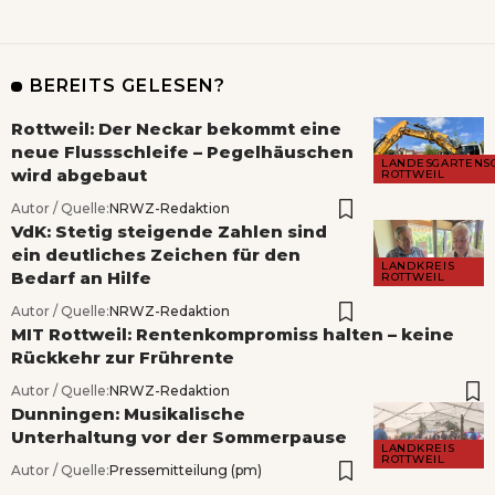
BEREITS GELESEN?
Rottweil: Der Neckar bekommt eine
neue Flussschleife – Pegelhäuschen
LANDESGARTENS
wird abgebaut
ROTTWEIL
Autor / Quelle:
NRWZ-Redaktion
VdK: Stetig steigende Zahlen sind
ein deutliches Zeichen für den
LANDKREIS
Bedarf an Hilfe
ROTTWEIL
Autor / Quelle:
NRWZ-Redaktion
MIT Rottweil: Rentenkompromiss halten – keine
Rückkehr zur Frührente
Autor / Quelle:
NRWZ-Redaktion
Dunningen: Musikalische
Unterhaltung vor der Sommerpause
LANDKREIS
ROTTWEIL
Autor / Quelle:
Pressemitteilung (pm)