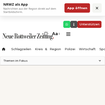
NRWZ als App
×
App öffnen
Nachrichten aus der Region direkt auf dem
Startbildschirm.
Unterstützen
Aa
Schlagzeilen
Kreis & Region
Polizei
Wirtschaft
Spo
Themen im Fokus
Landesgartenschau 2028
Science Center
Staatsmann: Theater & Denken
Ferienzauber '26
Testturm
Neckarline
Gäubahn