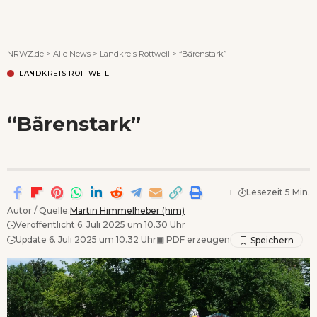
Wenn Orte erzählen ...
NRWZ.de
>
Alle News
>
Landkreis Rottweil
>
“Bärenstark”
LANDKREIS ROTTWEIL
“Bärenstark”
Lesezeit 5 Min.
Autor / Quelle:
Martin Himmelheber (him)
Veröffentlicht 6. Juli 2025 um 10.30 Uhr
Update 6. Juli 2025 um 10.32 Uhr
▣
PDF erzeugen