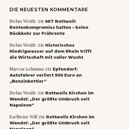
DIE NEUESTEN KOMMENTARE
zu
Stefan Weidle
MIT Rottweil:
Rentenkompromiss halten – keine
Rückkehr zur Frührente
zu
Stefan Weidle
Historisches
Niedrigwasser auf dem Rhein trifft
die Wirtschaft mit voller Wucht
zu
Marcus Lehmann
Epfendorf:
Autofahrer verliert 500 Euro an
„Benzinbettler“
zu
Stefan Weidle
Rottweils Kirchen im
Wandel: „Der größte Umbruch seit
Napoleon“
zu
Karlheinz Will
Rottweils Kirchen im
Wandel: „Der größte Umbruch seit