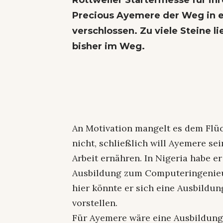
Rottweiler Startermesse für ih
Precious Ayemere der Weg in e
verschlossen. Zu viele Steine 
bisher im Weg.
An Motivation mangelt es dem Flü
nicht, schließlich will Ayemere s
Arbeit ernähren. In Nigeria habe e
Ausbildung zum Computeringenieur
hier könnte er sich eine Ausbildu
vorstellen.
Für Ayemere wäre eine Ausbildung 