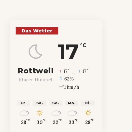
Das Wetter
17
°C
Rottweil
°
°
17
_
17
62%
Klarer Himmel
1 km/h
Fr.
Sa.
So.
Mo.
Di.
°C
°C
°C
°C
°C
28
30
32
33
28