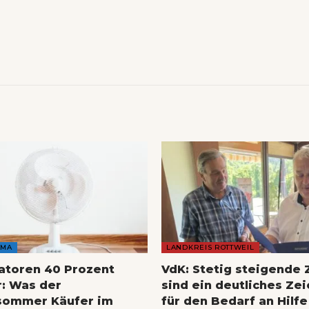
AMA
LANDKREIS ROTTWEIL
latoren 40 Prozent
VdK: Stetig steigende 
r: Was der
sind ein deutliches Ze
sommer Käufer im
für den Bedarf an Hilfe