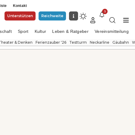
iste
Kontakt
9
Unterstützen
Reichweite
schaft
Sport
Kultur
Leben & Ratgeber
Vereinsmitteilung
Theater & Denken
Ferienzauber '26
Testturm
Neckarline
Gäubahn
W