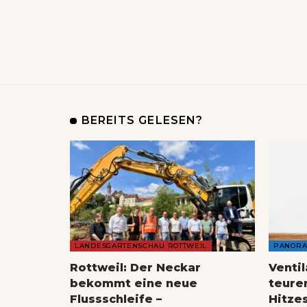
BEREITS GELESEN?
LANDESGARTENSCHAU ROTTWEIL
PANOR
Rottweil: Der Neckar
Venti
bekommt eine neue
teure
Flussschleife –
Hitze