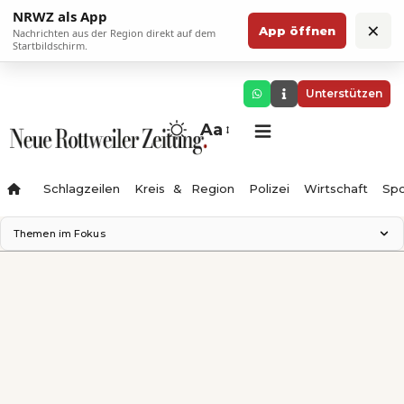
NRWZ als App
×
App öffnen
Nachrichten aus der Region direkt auf dem
Startbildschirm.
Unterstützen
Aa
Schlagzeilen
Kreis & Region
Polizei
Wirtschaft
Spo
Themen im Fokus
Landesgartenschau 2028
Science Center
Staatsmann: Theater & Denken
Ferienzauber '26
Testturm
Neckarline
Gäubahn