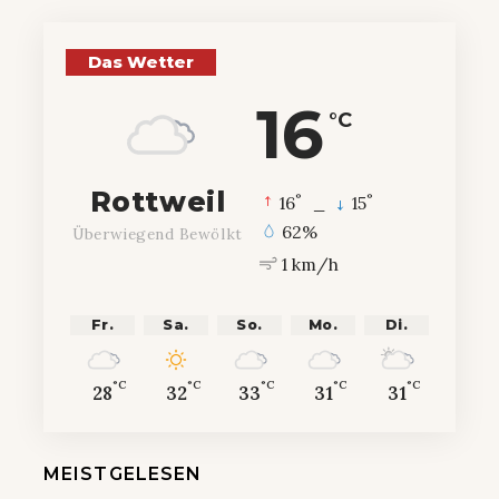
Das Wetter
16
°C
Rottweil
°
°
16
_
15
62%
Überwiegend Bewölkt
1 km/h
Fr.
Sa.
So.
Mo.
Di.
°C
°C
°C
°C
°C
28
32
33
31
31
MEISTGELESEN