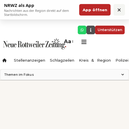
NRWZ als App
×
App öffnen
Nachrichten aus der Region direkt auf dem
Startbildschirm.
Unterstützen
Aa
Stellenanzeigen
Schlagzeilen
Kreis & Region
Polizei
Themen im Fokus
Landesgartenschau 2028
Zimmertheater Rottweil
Science Center
Ferienzauber '26
Testturm
Neckarline
Gäubahn