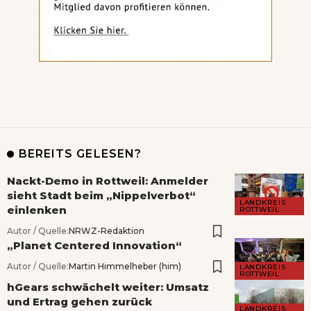
BEREITS GELESEN?
Nackt-Demo in Rottweil: Anmelder
sieht Stadt beim „Nippelverbot“
LANDKREIS
einlenken
ROTTWEIL
Autor / Quelle:
NRWZ-Redaktion
„Planet Centered Innovation“
Autor / Quelle:
Martin Himmelheber (him)
LANDKREIS
ROTTWEIL
hGears schwächelt weiter: Umsatz
und Ertrag gehen zurück
LANDKREIS