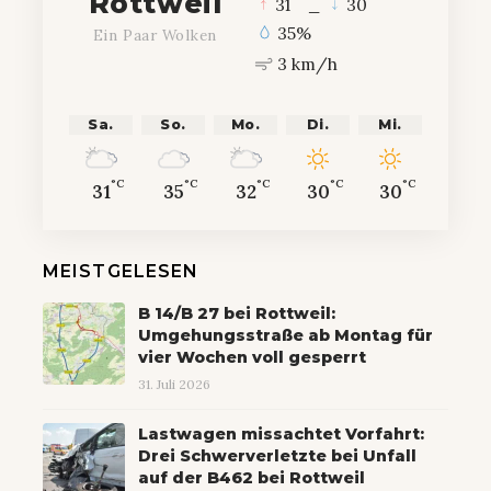
Rottweil
°
°
31
_
30
35%
Ein Paar Wolken
3 km/h
Sa.
So.
Mo.
Di.
Mi.
°C
°C
°C
°C
°C
31
35
32
30
30
MEISTGELESEN
B 14/B 27 bei Rottweil:
Umgehungsstraße ab Montag für
vier Wochen voll gesperrt
31. Juli 2026
Lastwagen missachtet Vorfahrt:
Drei Schwerverletzte bei Unfall
auf der B462 bei Rottweil