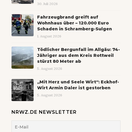
30. Juli 2026
Fahrzeugbrand greift auf
Wohnhaus über – 120.000 Euro
Schaden in Schramberg-Sulgen
1. August 2026
Tödlicher Bergunfall im Allgäu: 74-
Jähriger aus dem Kreis Rottweil
stürzt 80 Meter ab
5. August 2026
„Mit Herz und Seele Wirt“: Eckhof-
Wirt Armin Daler ist gestorben
5. August 2026
NRWZ.DE NEWSLETTER