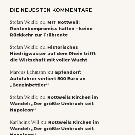
DIE NEUESTEN KOMMENTARE
zu
Stefan Weidle
MIT Rottweil:
Rentenkompromiss halten – keine
Rückkehr zur Frührente
zu
Stefan Weidle
Historisches
Niedrigwasser auf dem Rhein trifft
die Wirtschaft mit voller Wucht
zu
Marcus Lehmann
Epfendorf:
Autofahrer verliert 500 Euro an
„Benzinbettler“
zu
Stefan Weidle
Rottweils Kirchen im
Wandel: „Der größte Umbruch seit
Napoleon“
zu
Karlheinz Will
Rottweils Kirchen im
Wandel: „Der größte Umbruch seit