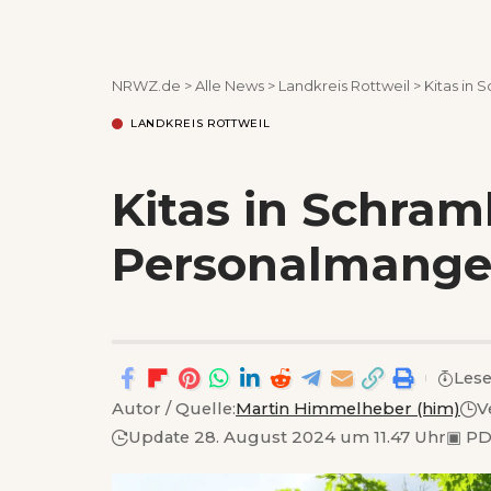
NRWZ.de
>
Alle News
>
Landkreis Rottweil
>
Kitas in 
LANDKREIS ROTTWEIL
Kitas in Schram
Personalmangel
Lese
Autor / Quelle:
Martin Himmelheber (him)
V
Update 28. August 2024 um 11.47 Uhr
▣
PD