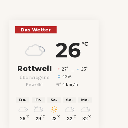
Das Wetter
26
°C
Rottweil
°
°
27
_
25
42%
Überwiegend
4 km/h
Bewölkt
Do.
Fr.
Sa.
So.
Mo.
°C
°C
°C
°C
°C
26
29
28
32
32