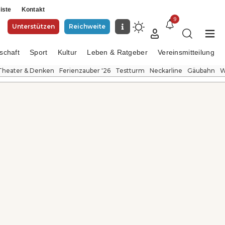
iste
Kontakt
9
Unterstützen
Reichweite
schaft
Sport
Kultur
Leben & Ratgeber
Vereinsmitteilung
Theater & Denken
Ferienzauber '26
Testturm
Neckarline
Gäubahn
W