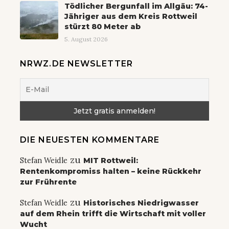
Tödlicher Bergunfall im Allgäu: 74-
Jähriger aus dem Kreis Rottweil
stürzt 80 Meter ab
5. August 2026
NRWZ.DE NEWSLETTER
DIE NEUESTEN KOMMENTARE
zu
Stefan Weidle
MIT Rottweil:
Rentenkompromiss halten – keine Rückkehr
zur Frührente
zu
Stefan Weidle
Historisches Niedrigwasser
auf dem Rhein trifft die Wirtschaft mit voller
Wucht