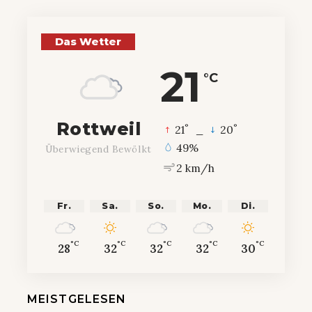
Das Wetter
21
°C
Rottweil
°
°
21
_
20
49%
Überwiegend Bewölkt
2 km/h
Fr.
Sa.
So.
Mo.
Di.
°C
°C
°C
°C
°C
28
32
32
32
30
MEISTGELESEN