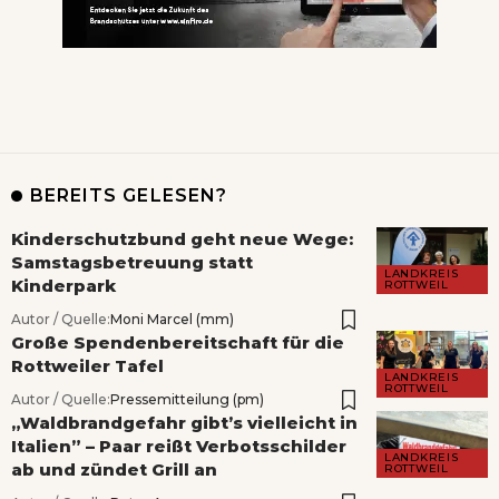
BEREITS GELESEN?
Kinderschutzbund geht neue Wege:
Samstagsbetreuung statt
LANDKREIS
Kinderpark
ROTTWEIL
Autor / Quelle:
Moni Marcel (mm)
Große Spendenbereitschaft für die
Rottweiler Tafel
LANDKREIS
ROTTWEIL
Autor / Quelle:
Pressemitteilung (pm)
„Waldbrandgefahr gibt’s vielleicht in
Italien” – Paar reißt Verbotsschilder
LANDKREIS
ab und zündet Grill an
ROTTWEIL