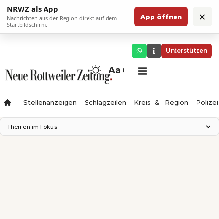
NRWZ als App
×
App öffnen
Nachrichten aus der Region direkt auf dem
Startbildschirm.
Unterstützen
Aa
Stellenanzeigen
Schlagzeilen
Kreis & Region
Polizei
Themen im Fokus
Landesgartenschau 2028
Zimmertheater Rottweil
Science Center
Ferienzauber '26
Testturm
Neckarline
Gäubahn