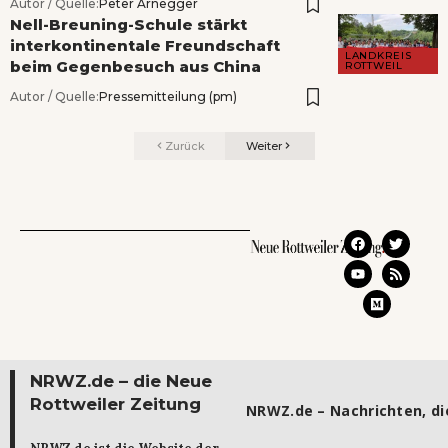
Autor / Quelle:
Peter Arnegger
Nell-Breuning-Schule stärkt
interkontinentale Freundschaft
LANDKREIS
beim Gegenbesuch aus China
ROTTWEIL
Autor / Quelle:
Pressemitteilung (pm)
Zurück
Weiter
NRWZ.de – die Neue
Rottweiler Zeitung
NRWZ.de – Nachrichten, die