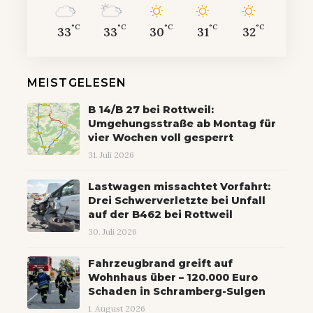
°C
°C
°C
°C
°C
33
33
30
31
32
MEISTGELESEN
B 14/B 27 bei Rottweil:
Umgehungsstraße ab Montag für
vier Wochen voll gesperrt
31. Juli 2026
Lastwagen missachtet Vorfahrt:
Drei Schwerverletzte bei Unfall
auf der B462 bei Rottweil
30. Juli 2026
Fahrzeugbrand greift auf
Wohnhaus über – 120.000 Euro
Schaden in Schramberg-Sulgen
1. August 2026