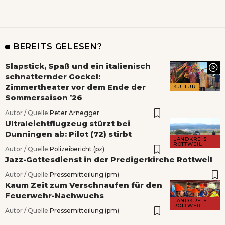
BEREITS GELESEN?
Slapstick, Spaß und ein italienisch
schnatternder Gockel:
Zimmertheater vor dem Ende der
KULTUR
Sommersaison ’26
Autor / Quelle:
Peter Arnegger
Ultraleichtflugzeug stürzt bei
Dunningen ab: Pilot (72) stirbt
LANDKREIS
ROTTWEIL
Autor / Quelle:
Polizeibericht (pz)
Jazz-Gottesdienst in der Predigerkirche Rottweil
Autor / Quelle:
Pressemitteilung (pm)
Kaum Zeit zum Verschnaufen für den
Feuerwehr-Nachwuchs
LANDKREIS
ROTTWEIL
Autor / Quelle:
Pressemitteilung (pm)