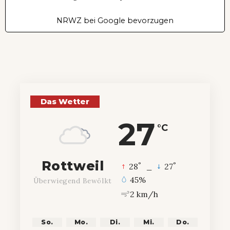
NRWZ bei Google bevorzugen
Das Wetter
27
°C
Rottweil
°
°
28
_
27
45%
Überwiegend Bewölkt
2 km/h
So.
Mo.
Di.
Mi.
Do.