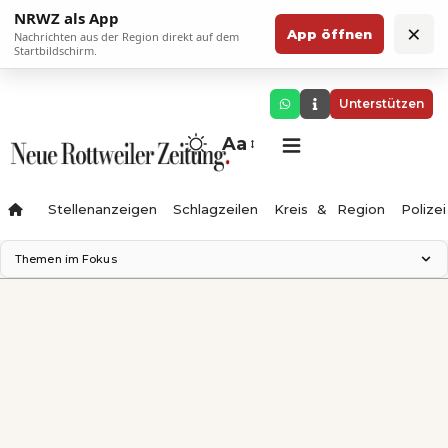
NRWZ als App
×
App öffnen
Nachrichten aus der Region direkt auf dem
Startbildschirm.
Unterstützen
Aa
Stellenanzeigen
Schlagzeilen
Kreis & Region
Polizei
Themen im Fokus
Landesgartenschau 2028
Zimmertheater Rottweil
Science Center
Ferienzauber '26
Testturm
Neckarline
Gäubahn