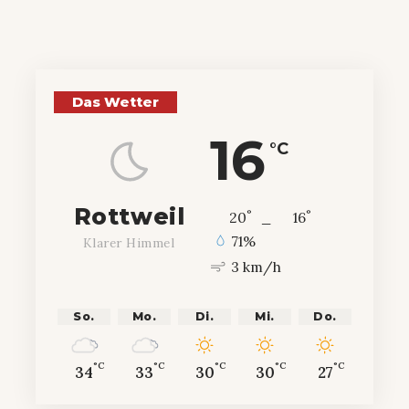
Das Wetter
16
°C
Rottweil
°
°
20
_
16
71%
Klarer Himmel
3 km/h
So.
Mo.
Di.
Mi.
Do.
°C
°C
°C
°C
°C
34
33
30
30
27