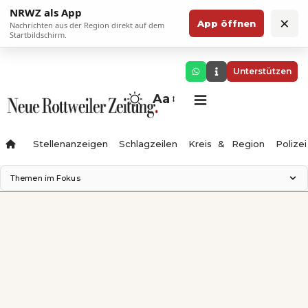
NRWZ als App
×
App öffnen
Nachrichten aus der Region direkt auf dem
Startbildschirm.
Unterstützen
Aa
Stellenanzeigen
Schlagzeilen
Kreis & Region
Polizei
Themen im Fokus
Landesgartenschau 2028
Zimmertheater Rottweil
Science Center
Ferienzauber '26
Testturm
Neckarline
Gäubahn