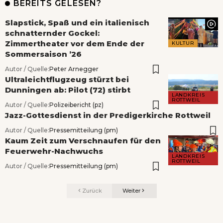
BEREITS GELESEN?
Slapstick, Spaß und ein italienisch
schnatternder Gockel:
Zimmertheater vor dem Ende der
KULTUR
Sommersaison ’26
Autor / Quelle:
Peter Arnegger
Ultraleichtflugzeug stürzt bei
Dunningen ab: Pilot (72) stirbt
LANDKREIS
ROTTWEIL
Autor / Quelle:
Polizeibericht (pz)
Jazz-Gottesdienst in der Predigerkirche Rottweil
Autor / Quelle:
Pressemitteilung (pm)
Kaum Zeit zum Verschnaufen für den
Feuerwehr-Nachwuchs
LANDKREIS
ROTTWEIL
Autor / Quelle:
Pressemitteilung (pm)
Zurück
Weiter