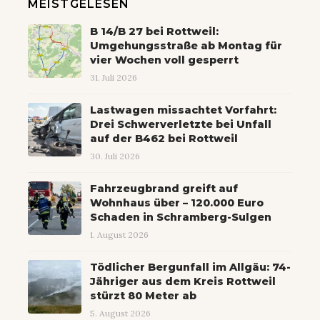
MEISTGELESEN
B 14/B 27 bei Rottweil:
Umgehungsstraße ab Montag für
vier Wochen voll gesperrt
31. Juli 2026
Lastwagen missachtet Vorfahrt:
Drei Schwerverletzte bei Unfall
auf der B462 bei Rottweil
30. Juli 2026
Fahrzeugbrand greift auf
Wohnhaus über – 120.000 Euro
Schaden in Schramberg-Sulgen
1. August 2026
Tödlicher Bergunfall im Allgäu: 74-
Jähriger aus dem Kreis Rottweil
stürzt 80 Meter ab
5. August 2026