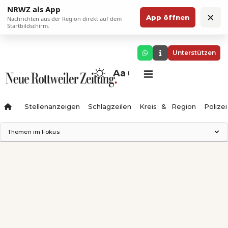
NRWZ als App
×
App öffnen
Nachrichten aus der Region direkt auf dem
Startbildschirm.
Unterstützen
Aa
Stellenanzeigen
Schlagzeilen
Kreis & Region
Polizei
Themen im Fokus
Landesgartenschau 2028
Zimmertheater Rottweil
Science Center
Ferienzauber '26
Testturm
Neckarline
Gäubahn