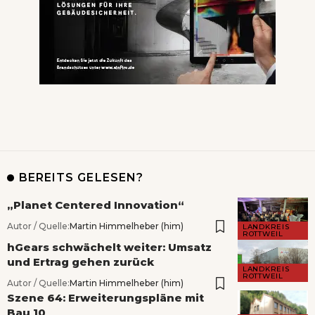
BEREITS GELESEN?
„Planet Centered Innovation“
Autor / Quelle:
Martin Himmelheber (him)
LANDKREIS
ROTTWEIL
hGears schwächelt weiter: Umsatz
und Ertrag gehen zurück
LANDKREIS
ROTTWEIL
Autor / Quelle:
Martin Himmelheber (him)
Szene 64: Erweiterungspläne mit
Bau 10