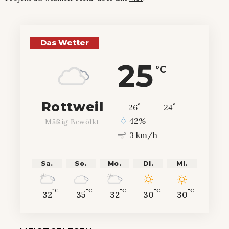
Das Wetter
25
°C
Rottweil
°
°
26
_
24
42%
Mäßig Bewölkt
3 km/h
Sa.
So.
Mo.
Di.
Mi.
°C
°C
°C
°C
°C
32
35
32
30
30