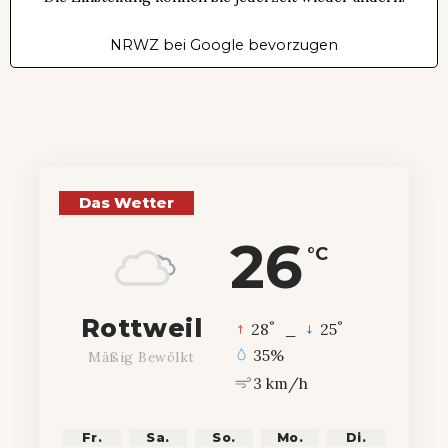
NRWZ bei Google bevorzugen
Das Wetter
26
°C
Rottweil
°
°
28
_
25
35%
Mäßig Bewölkt
3 km/h
Fr.
Sa.
So.
Mo.
Di.