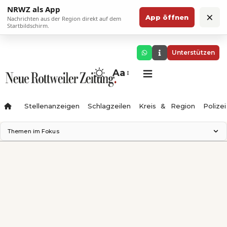
NRWZ als App
×
App öffnen
Nachrichten aus der Region direkt auf dem
Startbildschirm.
Unterstützen
Aa
Stellenanzeigen
Schlagzeilen
Kreis & Region
Polizei
Themen im Fokus
Landesgartenschau 2028
Zimmertheater Rottweil
Science Center
Ferienzauber '26
Testturm
Neckarline
Gäubahn