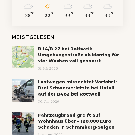
°C
°C
°C
°C
°C
28
33
33
33
30
MEISTGELESEN
B 14/B 27 bei Rottweil:
Umgehungsstraße ab Montag für
vier Wochen voll gesperrt
31. Juli 2026
Lastwagen missachtet Vorfahrt:
Drei Schwerverletzte bei Unfall
auf der B462 bei Rottweil
30. Juli 2026
Fahrzeugbrand greift auf
Wohnhaus über – 120.000 Euro
Schaden in Schramberg-Sulgen
1. August 2026