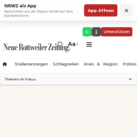
NRWZ als App
×
App öffnen
Nachrichten aus der Region direkt auf dem
Startbildschirm.
Unterstützen
Aa
Stellenanzeigen
Schlagzeilen
Kreis & Region
Polizei
Themen im Fokus
Landesgartenschau 2028
Zimmertheater Rottweil
Science Center
Ferienzauber '26
Testturm
Neckarline
Gäubahn