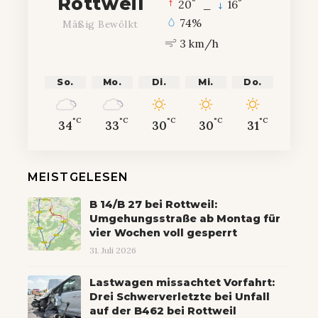
Rottweil
°
°
20
_
16
74%
Mäßig Bewölkt
3 km/h
So.
Mo.
Di.
Mi.
Do.
°C
°C
°C
°C
°C
34
33
30
30
31
MEISTGELESEN
B 14/B 27 bei Rottweil:
Umgehungsstraße ab Montag für
vier Wochen voll gesperrt
31. Juli 2026
Lastwagen missachtet Vorfahrt:
Drei Schwerverletzte bei Unfall
auf der B462 bei Rottweil