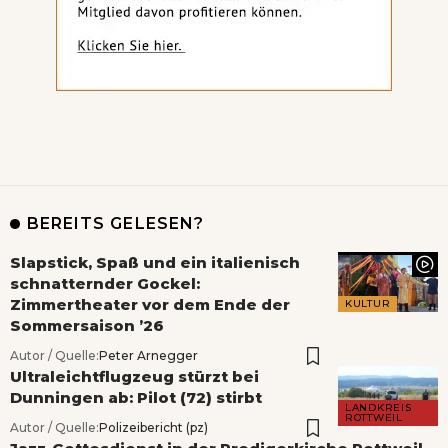
BEREITS GELESEN?
Slapstick, Spaß und ein italienisch
schnatternder Gockel:
Zimmertheater vor dem Ende der
KULTUR
Sommersaison ’26
Autor / Quelle:
Peter Arnegger
Ultraleichtflugzeug stürzt bei
Dunningen ab: Pilot (72) stirbt
LANDKREIS
ROTTWEIL
Autor / Quelle:
Polizeibericht (pz)