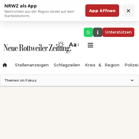
NRWZ als App
×
App öffnen
Nachrichten aus der Region direkt auf dem
Startbildschirm.
Unterstützen
Aa
Stellenanzeigen
Schlagzeilen
Kreis & Region
Polizei
Themen im Fokus
Landesgartenschau 2028
Zimmertheater Rottweil
Science Center
Ferienzauber '26
Testturm
Neckarline
Gäubahn