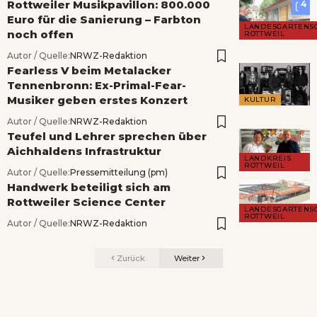
Rottweiler Musikpavillon: 800.000
4
Euro für die Sanierung – Farbton
LANDESGARTENS
noch offen
ROTTWEIL
Autor / Quelle:
NRWZ-Redaktion
Fearless V beim Metalacker
Tennenbronn: Ex-Primal-Fear-
Musiker geben erstes Konzert
KULTUR
Autor / Quelle:
NRWZ-Redaktion
Teufel und Lehrer sprechen über
Aichhaldens Infrastruktur
LANDKREIS
ROTTWEIL
Autor / Quelle:
Pressemitteilung (pm)
Handwerk beteiligt sich am
Rottweiler Science Center
LANDESGARTENS
ROTTWEIL
Autor / Quelle:
NRWZ-Redaktion
Zurück
Weiter