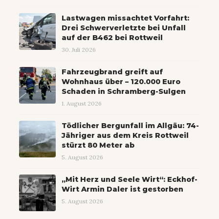
Lastwagen missachtet Vorfahrt:
Drei Schwerverletzte bei Unfall
auf der B462 bei Rottweil
30. Juli 2026
Fahrzeugbrand greift auf
Wohnhaus über – 120.000 Euro
Schaden in Schramberg-Sulgen
1. August 2026
Tödlicher Bergunfall im Allgäu: 74-
Jähriger aus dem Kreis Rottweil
stürzt 80 Meter ab
5. August 2026
„Mit Herz und Seele Wirt“: Eckhof-
Wirt Armin Daler ist gestorben
5. August 2026