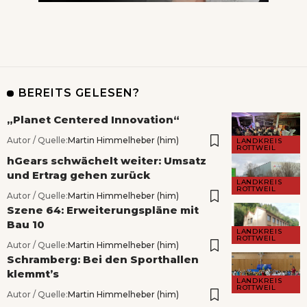
BEREITS GELESEN?
„Planet Centered Innovation“
Autor / Quelle:
Martin Himmelheber (him)
LANDKREIS
ROTTWEIL
hGears schwächelt weiter: Umsatz
und Ertrag gehen zurück
LANDKREIS
ROTTWEIL
Autor / Quelle:
Martin Himmelheber (him)
Szene 64: Erweiterungspläne mit
Bau 10
LANDKREIS
ROTTWEIL
Autor / Quelle:
Martin Himmelheber (him)
Schramberg: Bei den Sporthallen
klemmt’s
LANDKREIS
ROTTWEIL
Autor / Quelle:
Martin Himmelheber (him)