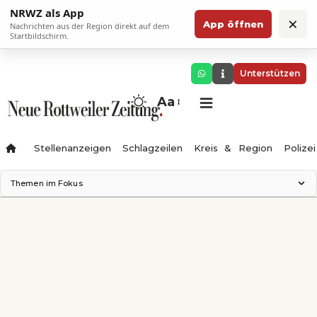
NRWZ als App
×
App öffnen
Nachrichten aus der Region direkt auf dem
Startbildschirm.
Unterstützen
Aa
Stellenanzeigen
Schlagzeilen
Kreis & Region
Polizei
Themen im Fokus
Landesgartenschau 2028
Zimmertheater Rottweil
Science Center
Ferienzauber '26
Testturm
Neckarline
Gäubahn