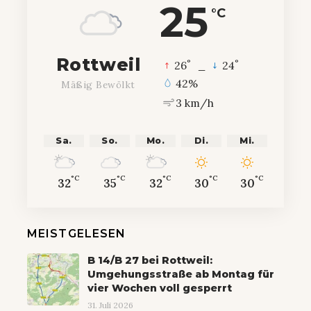
25
°C
Rottweil
°
°
26
_
24
42%
Mäßig Bewölkt
3 km/h
Sa.
So.
Mo.
Di.
Mi.
°C
°C
°C
°C
°C
32
35
32
30
30
MEISTGELESEN
B 14/B 27 bei Rottweil:
Umgehungsstraße ab Montag für
vier Wochen voll gesperrt
31. Juli 2026