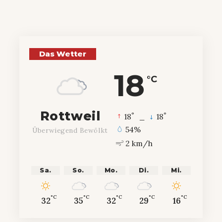
Das Wetter
18
°C
Rottweil
°
°
18
_
18
54%
Überwiegend Bewölkt
2 km/h
Sa.
So.
Mo.
Di.
Mi.
°C
°C
°C
°C
°C
32
35
32
29
16