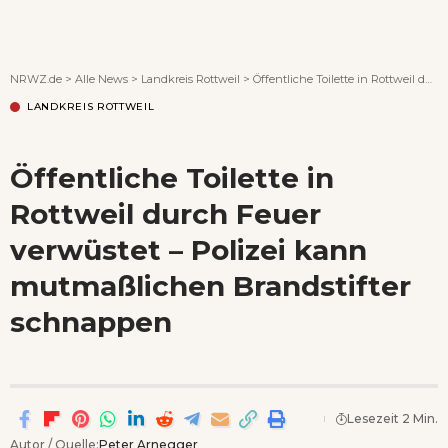
Wenn Orte erzählen ...
NRWZ.de
>
Alle News
>
Landkreis Rottweil
>
Öffentliche Toilette in Rottweil durch Feuer verwüstet – Polizei kann mutmaßlichen Brandstifter schnappen
LANDKREIS ROTTWEIL
Öffentliche Toilette in
Rottweil durch Feuer
verwüstet – Polizei kann
mutmaßlichen Brandstifter
schnappen
Lesezeit 2 Min.
Autor / Quelle:
Peter Arnegger