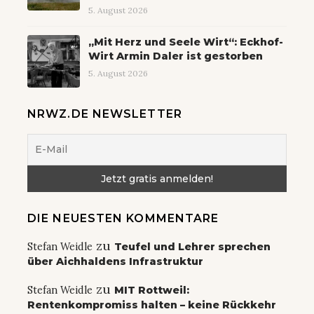
5. August 2026
„Mit Herz und Seele Wirt“: Eckhof-
Wirt Armin Daler ist gestorben
5. August 2026
NRWZ.DE NEWSLETTER
DIE NEUESTEN KOMMENTARE
zu
Stefan Weidle
Teufel und Lehrer sprechen
über Aichhaldens Infrastruktur
zu
Stefan Weidle
MIT Rottweil:
Rentenkompromiss halten – keine Rückkehr