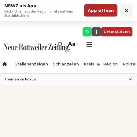
NRWZ als App
×
App öffnen
Nachrichten aus der Region direkt auf dem
Startbildschirm.
Unterstützen
Aa
Stellenanzeigen
Schlagzeilen
Kreis & Region
Polizei
Themen im Fokus
Landesgartenschau 2028
Zimmertheater Rottweil
Science Center
Ferienzauber '26
Testturm
Neckarline
Gäubahn