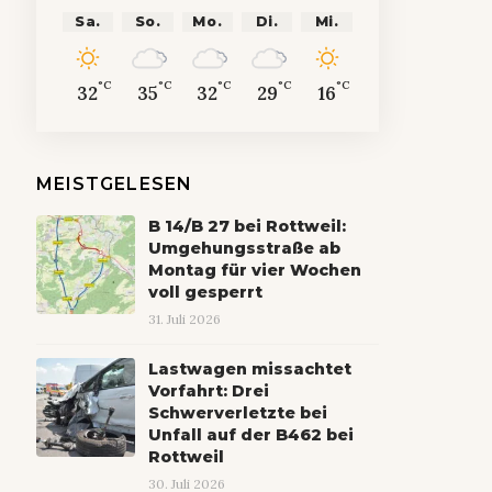
Sa.
So.
Mo.
Di.
Mi.
°C
°C
°C
°C
°C
32
35
32
29
16
MEISTGELESEN
B 14/B 27 bei Rottweil:
Umgehungsstraße ab
Montag für vier Wochen
voll gesperrt
31. Juli 2026
Lastwagen missachtet
Vorfahrt: Drei
Schwerverletzte bei
Unfall auf der B462 bei
Rottweil
30. Juli 2026