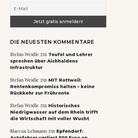
DIE NEUESTEN KOMMENTARE
zu
Stefan Weidle
Teufel und Lehrer
sprechen über Aichhaldens
Infrastruktur
zu
Stefan Weidle
MIT Rottweil:
Rentenkompromiss halten – keine
Rückkehr zur Frührente
zu
Stefan Weidle
Historisches
Niedrigwasser auf dem Rhein trifft
die Wirtschaft mit voller Wucht
zu
Marcus Lehmann
Epfendorf:
Autofahrer verliert 500 Euro an