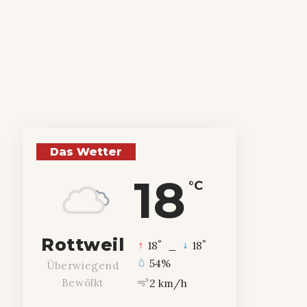
Das Wetter
18
°C
Rottweil
°
°
18
_
18
54%
Überwiegend
2 km/h
Bewölkt