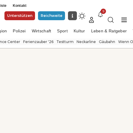
iste
Kontakt
9
Unterstützen
Reichweite
gion
Polizei
Wirtschaft
Sport
Kultur
Leben & Ratgeber
ence Center
Ferienzauber '26
Testturm
Neckarline
Gäubahn
Wenn Or