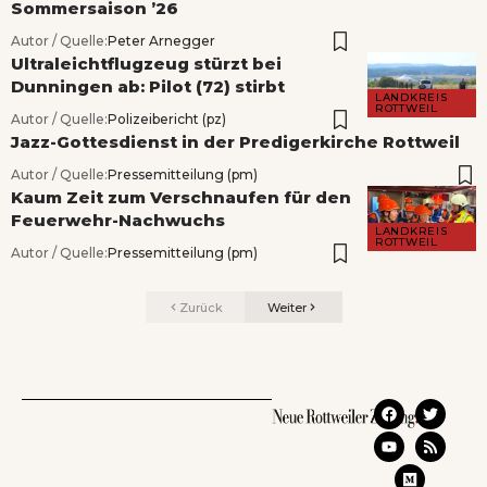
Sommersaison ’26
Autor / Quelle:
Peter Arnegger
Ultraleichtflugzeug stürzt bei
Dunningen ab: Pilot (72) stirbt
LANDKREIS
ROTTWEIL
Autor / Quelle:
Polizeibericht (pz)
Jazz-Gottesdienst in der Predigerkirche Rottweil
Autor / Quelle:
Pressemitteilung (pm)
Kaum Zeit zum Verschnaufen für den
Feuerwehr-Nachwuchs
LANDKREIS
ROTTWEIL
Autor / Quelle:
Pressemitteilung (pm)
Zurück
Weiter