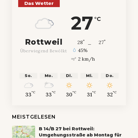
Das Wetter
27
°C
Rottweil
°
°
28
_
27
45%
Überwiegend Bewölkt
2 km/h
So.
Mo.
Di.
Mi.
Do.
°C
°C
°C
°C
°C
33
33
30
31
32
MEISTGELESEN
B 14/B 27 bei Rottweil:
Umgehungsstraße ab Montag für