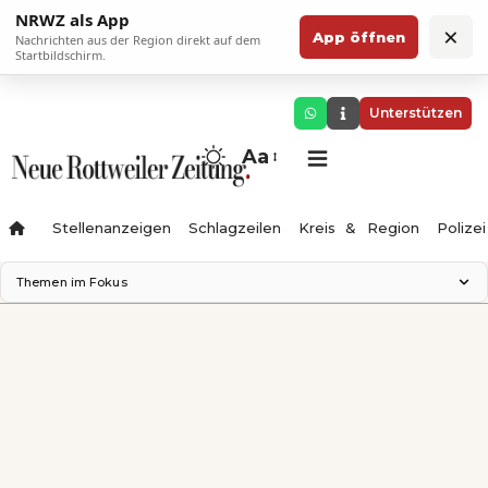
NRWZ als App
×
App öffnen
Nachrichten aus der Region direkt auf dem
Startbildschirm.
Unterstützen
Aa
Stellenanzeigen
Schlagzeilen
Kreis & Region
Polizei
Themen im Fokus
Landesgartenschau 2028
Zimmertheater Rottweil
Science Center
Ferienzauber '26
Testturm
Neckarline
Gäubahn