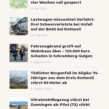
vier Wochen voll gesperrt
31. Juli 2026
Lastwagen missachtet Vorfahrt:
Drei Schwerverletzte bei Unfall
auf der B462 bei Rottweil
30. Juli 2026
Fahrzeugbrand greift auf
Wohnhaus über – 120.000 Euro
Schaden in Schramberg-Sulgen
1. August 2026
Tödlicher Bergunfall im Allgäu: 74-
Jähriger aus dem Kreis Rottweil
stürzt 80 Meter ab
5. August 2026
Ultraleichtflugzeug stürzt bei
Dunningen ab: Pilot (72) stirbt