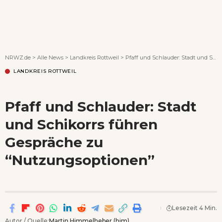
Wenn Orte erzählen ...
NRWZ.de
>
Alle News
>
Landkreis Rottweil
>
Pfaff und Schlauder: Stadt und Schikorrs führen Gespräche zu “Nutzungsoptionen”
LANDKREIS ROTTWEIL
Pfaff und Schlauder: Stadt
und Schikorrs führen
Gespräche zu
“Nutzungsoptionen”
Lesezeit 4 Min.
Autor / Quelle:
Martin Himmelheber (him)