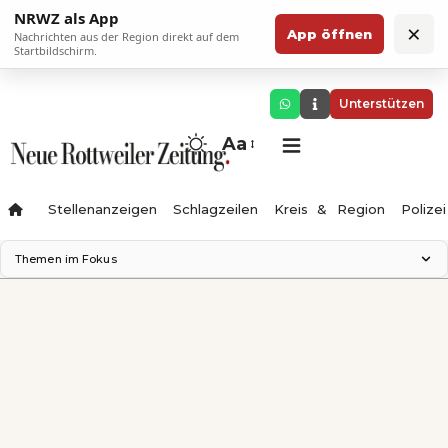
NRWZ als App
×
App öffnen
Nachrichten aus der Region direkt auf dem
Startbildschirm.
Unterstützen
Aa
Stellenanzeigen
Schlagzeilen
Kreis & Region
Polizei
Themen im Fokus
Landesgartenschau 2028
Zimmertheater Rottweil
Science Center
Ferienzauber '26
Testturm
Neckarline
Gäubahn