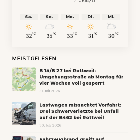
Sa.
So.
Mo.
Di.
Mi.
°C
°C
°C
°C
°C
32
35
33
31
30
MEISTGELESEN
B 14/B 27 bei Rottweil:
Umgehungsstraße ab Montag für
vier Wochen voll gesperrt
31. Juli 2026
Lastwagen missachtet Vorfahrt:
Drei Schwerverletzte bei Unfall
auf der B462 bei Rottweil
30. Juli 2026
Fahrzeugbrand greift auf