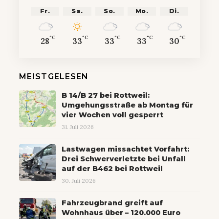
Fr.
Sa.
So.
Mo.
Di.
°C
°C
°C
°C
°C
28
33
33
33
30
MEISTGELESEN
B 14/B 27 bei Rottweil:
Umgehungsstraße ab Montag für
vier Wochen voll gesperrt
31. Juli 2026
Lastwagen missachtet Vorfahrt:
Drei Schwerverletzte bei Unfall
auf der B462 bei Rottweil
30. Juli 2026
Fahrzeugbrand greift auf
Wohnhaus über – 120.000 Euro