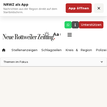
NRWZ als App
×
App öffnen
Nachrichten aus der Region direkt auf dem
Startbildschirm.
Unterstützen
Aa
Stellenanzeigen
Schlagzeilen
Kreis & Region
Polizei
Themen im Fokus
Landesgartenschau 2028
Zimmertheater Rottweil
Science Center
Ferienzauber '26
Testturm
Neckarline
Gäubahn