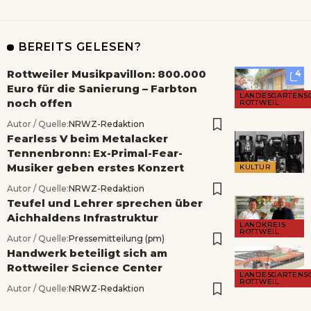
BEREITS GELESEN?
Rottweiler Musikpavillon: 800.000
4
Euro für die Sanierung – Farbton
LANDESGARTENS
noch offen
ROTTWEIL
Autor / Quelle:
NRWZ-Redaktion
Fearless V beim Metalacker
Tennenbronn: Ex-Primal-Fear-
Musiker geben erstes Konzert
KULTUR
Autor / Quelle:
NRWZ-Redaktion
Teufel und Lehrer sprechen über
Aichhaldens Infrastruktur
LANDKREIS
ROTTWEIL
Autor / Quelle:
Pressemitteilung (pm)
Handwerk beteiligt sich am
Rottweiler Science Center
LANDESGARTENS
ROTTWEIL
Autor / Quelle:
NRWZ-Redaktion