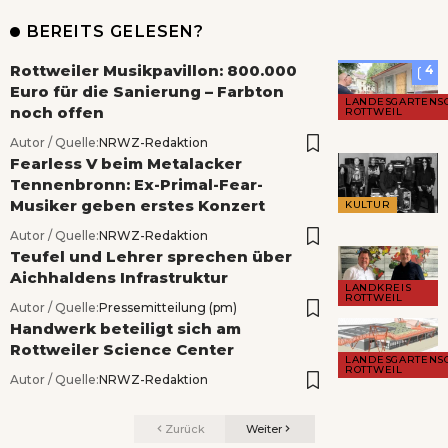
BEREITS GELESEN?
Rottweiler Musikpavillon: 800.000
4
Euro für die Sanierung – Farbton
LANDESGARTENS
noch offen
ROTTWEIL
Autor / Quelle:
NRWZ-Redaktion
Fearless V beim Metalacker
Tennenbronn: Ex-Primal-Fear-
Musiker geben erstes Konzert
KULTUR
Autor / Quelle:
NRWZ-Redaktion
Teufel und Lehrer sprechen über
Aichhaldens Infrastruktur
LANDKREIS
ROTTWEIL
Autor / Quelle:
Pressemitteilung (pm)
Handwerk beteiligt sich am
Rottweiler Science Center
LANDESGARTENS
ROTTWEIL
Autor / Quelle:
NRWZ-Redaktion
Zurück
Weiter