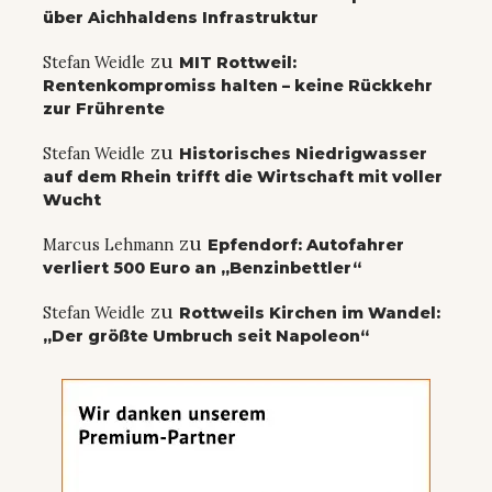
über Aichhaldens Infrastruktur
zu
Stefan Weidle
MIT Rottweil:
Rentenkompromiss halten – keine Rückkehr
zur Frührente
zu
Stefan Weidle
Historisches Niedrigwasser
auf dem Rhein trifft die Wirtschaft mit voller
Wucht
zu
Marcus Lehmann
Epfendorf: Autofahrer
verliert 500 Euro an „Benzinbettler“
zu
Stefan Weidle
Rottweils Kirchen im Wandel:
„Der größte Umbruch seit Napoleon“