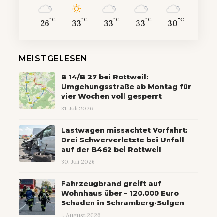
°C
°C
°C
°C
°C
26
33
33
33
30
MEISTGELESEN
B 14/B 27 bei Rottweil:
Umgehungsstraße ab Montag für
vier Wochen voll gesperrt
31. Juli 2026
Lastwagen missachtet Vorfahrt:
Drei Schwerverletzte bei Unfall
auf der B462 bei Rottweil
30. Juli 2026
Fahrzeugbrand greift auf
Wohnhaus über – 120.000 Euro
Schaden in Schramberg-Sulgen
1. August 2026