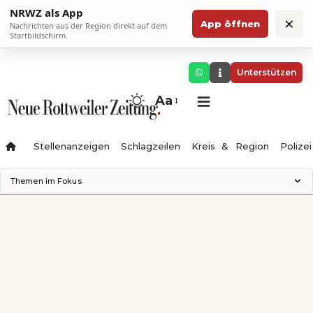
NRWZ als App
×
App öffnen
Nachrichten aus der Region direkt auf dem
Startbildschirm.
Unterstützen
Aa
Stellenanzeigen
Schlagzeilen
Kreis & Region
Polizei
Themen im Fokus
Landesgartenschau 2028
Zimmertheater Rottweil
Science Center
Ferienzauber '26
Testturm
Neckarline
Gäubahn