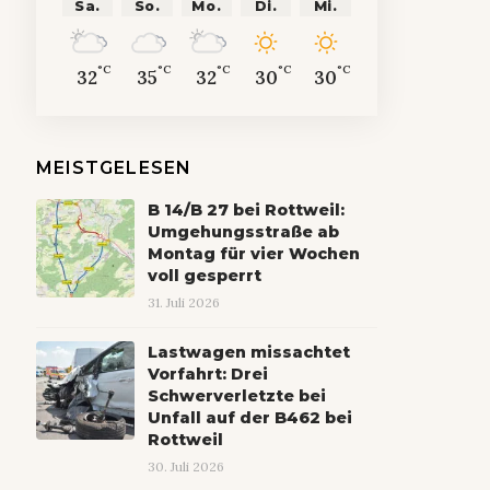
Sa.
So.
Mo.
Di.
Mi.
°C
°C
°C
°C
°C
32
35
32
30
30
MEISTGELESEN
B 14/B 27 bei Rottweil:
Umgehungsstraße ab
Montag für vier Wochen
voll gesperrt
31. Juli 2026
Lastwagen missachtet
Vorfahrt: Drei
Schwerverletzte bei
Unfall auf der B462 bei
Rottweil
30. Juli 2026