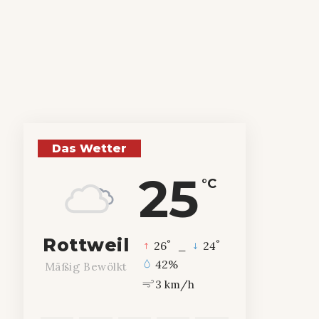
Das Wetter
25
°C
Rottweil
°
°
26
_
24
42%
Mäßig Bewölkt
3 km/h