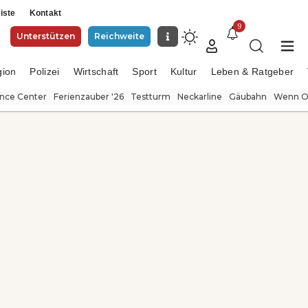
iste
Kontakt
9
Unterstützen
Reichweite
gion
Polizei
Wirtschaft
Sport
Kultur
Leben & Ratgeber
ence Center
Ferienzauber '26
Testturm
Neckarline
Gäubahn
Wenn Or