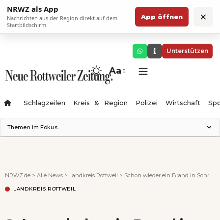
NRWZ als App
×
App öffnen
Nachrichten aus der Region direkt auf dem
Startbildschirm.
Unterstützen
Aa
Schlagzeilen
Kreis & Region
Polizei
Wirtschaft
Spo
Themen im Fokus
Landesgartenschau 2028
Science Center
Staatsmann: Theater & Denken
NRWZ.de
>
Alle News
>
Landkreis Rottweil
>
Schon wieder ein Brand in Schramberg
Ferienzauber '26
LANDKREIS ROTTWEIL
Testturm
Neckarline
Gäubahn