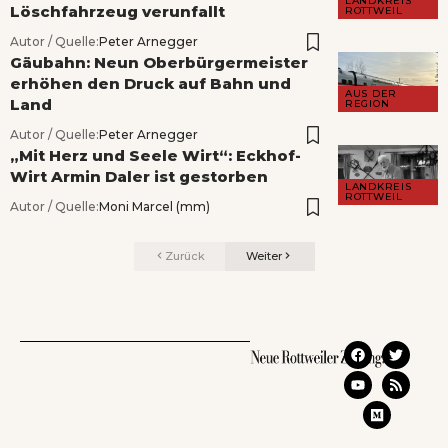
LANDKREIS
Löschfahrzeug verunfallt
ROTTWEIL
Autor / Quelle:
Peter Arnegger
Gäubahn: Neun Oberbürgermeister
erhöhen den Druck auf Bahn und
AUS DER
Land
REGION
Autor / Quelle:
Peter Arnegger
„Mit Herz und Seele Wirt“: Eckhof-
Wirt Armin Daler ist gestorben
LANDKREIS
ROTTWEIL
Autor / Quelle:
Moni Marcel (mm)
Zurück
Weiter