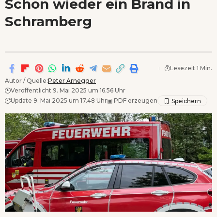
Schon wieder ein Brand in
Wenn Orte erzählen ...
Schramberg
Lesezeit 1 Min.
Autor / Quelle:
Peter Arnegger
Veröffentlicht 9. Mai 2025 um 16.56 Uhr
Update 9. Mai 2025 um 17.48 Uhr
▣
PDF erzeugen