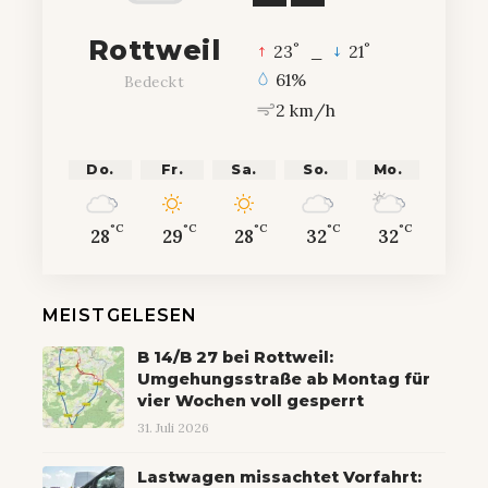
Rottweil
°
°
23
_
21
61%
Bedeckt
2 km/h
Do.
Fr.
Sa.
So.
Mo.
°C
°C
°C
°C
°C
28
29
28
32
32
MEISTGELESEN
B 14/B 27 bei Rottweil:
Umgehungsstraße ab Montag für
vier Wochen voll gesperrt
31. Juli 2026
Lastwagen missachtet Vorfahrt: