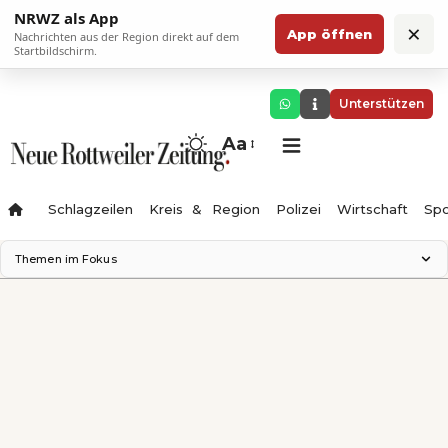
NRWZ als App
×
App öffnen
Nachrichten aus der Region direkt auf dem
Startbildschirm.
Unterstützen
Aa
Schlagzeilen
Kreis & Region
Polizei
Wirtschaft
Spo
Themen im Fokus
Landesgartenschau 2028
Science Center
Staatsmann: Theater & Denken
Ferienzauber '26
Testturm
Neckarline
Gäubahn