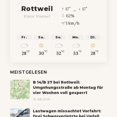
Rottweil
°
°
17
_
17
62%
Klarer Himmel
1 km/h
Fr.
Sa.
So.
Mo.
Di.
°C
°C
°C
°C
°C
28
30
32
33
28
MEISTGELESEN
B 14/B 27 bei Rottweil:
Umgehungsstraße ab Montag für
vier Wochen voll gesperrt
31. Juli 2026
Lastwagen missachtet Vorfahrt:
Drei Schwerverletzte bei Unfall