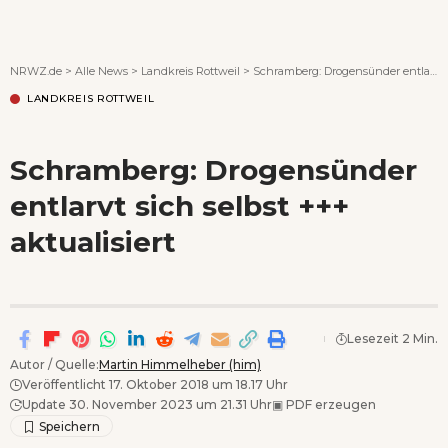
Wenn Orte erzählen ...
NRWZ.de
>
Alle News
>
Landkreis Rottweil
>
Schramberg: Drogensünder entlarvt sich selbst +++ aktualisiert
LANDKREIS ROTTWEIL
Schramberg: Drogensünder
entlarvt sich selbst +++
aktualisiert
Lesezeit 2 Min.
Autor / Quelle:
Martin Himmelheber (him)
Veröffentlicht 17. Oktober 2018 um 18.17 Uhr
Update 30. November 2023 um 21.31 Uhr
▣
PDF erzeugen