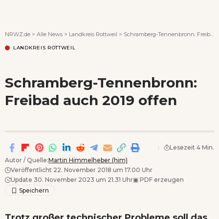
Wenn Orte erzählen ...
NRWZ.de
>
Alle News
>
Landkreis Rottweil
>
Schramberg-Tennenbronn: Freibad auch 2019 offen
LANDKREIS ROTTWEIL
Schramberg-Tennenbronn:
Freibad auch 2019 offen
Lesezeit 4 Min.
Autor / Quelle:
Martin Himmelheber (him)
Veröffentlicht 22. November 2018 um 17.00 Uhr
Update 30. November 2023 um 21.31 Uhr
▣
PDF erzeugen
Trotz großer technischer Probleme soll das