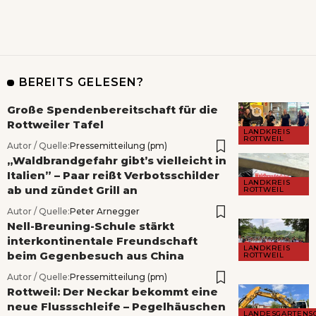
BEREITS GELESEN?
Große Spendenbereitschaft für die
Rottweiler Tafel
LANDKREIS
ROTTWEIL
Autor / Quelle:
Pressemitteilung (pm)
„Waldbrandgefahr gibt’s vielleicht in
Italien” – Paar reißt Verbotsschilder
LANDKREIS
ab und zündet Grill an
ROTTWEIL
Autor / Quelle:
Peter Arnegger
Nell-Breuning-Schule stärkt
interkontinentale Freundschaft
LANDKREIS
beim Gegenbesuch aus China
ROTTWEIL
Autor / Quelle:
Pressemitteilung (pm)
Rottweil: Der Neckar bekommt eine
neue Flussschleife – Pegelhäuschen
LANDESGARTENS