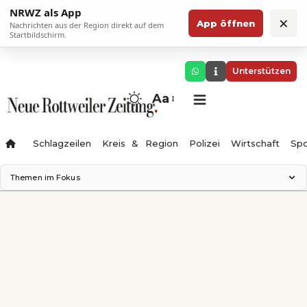
NRWZ als App
×
App öffnen
Nachrichten aus der Region direkt auf dem
Startbildschirm.
Unterstützen
Aa
Schlagzeilen
Kreis & Region
Polizei
Wirtschaft
Spo
Themen im Fokus
Landesgartenschau 2028
Science Center
Staatsmann: Theater & Denken
Ferienzauber '26
Testturm
Neckarline
Gäubahn