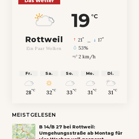
Das Wetter
19
°C
Rottweil
°
°
21
_
17
53%
Ein Paar Wolken
2 km/h
Fr.
Sa.
So.
Mo.
Di.
°C
°C
°C
°C
°C
28
32
33
31
31
MEISTGELESEN
B 14/B 27 bei Rottweil:
Umgehungsstraße ab Montag für