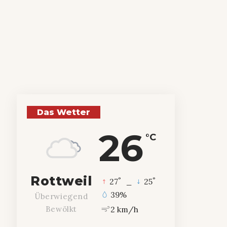
Das Wetter
26
°C
Rottweil
°
°
27
_
25
39%
Überwiegend
2 km/h
Bewölkt