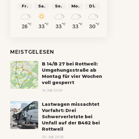
Fr.
Sa.
So.
Mo.
Di.
°C
°C
°C
°C
°C
26
33
33
33
30
MEISTGELESEN
B 14/B 27 bei Rottweil:
Umgehungsstraße ab
Montag für vier Wochen
voll gesperrt
31. Juli 2026
Lastwagen missachtet
Vorfahrt: Drei
Schwerverletzte bei
Unfall auf der B462 bei
Rottweil
30. Juli 2026