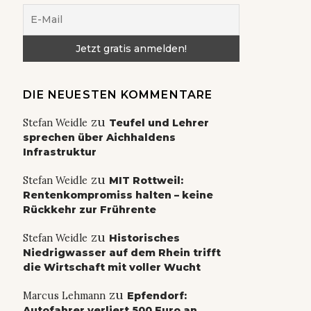
DIE NEUESTEN KOMMENTARE
zu
Stefan Weidle
Teufel und Lehrer
sprechen über Aichhaldens
Infrastruktur
zu
Stefan Weidle
MIT Rottweil:
Rentenkompromiss halten – keine
Rückkehr zur Frührente
zu
Stefan Weidle
Historisches
Niedrigwasser auf dem Rhein trifft
die Wirtschaft mit voller Wucht
zu
Marcus Lehmann
Epfendorf:
Autofahrer verliert 500 Euro an