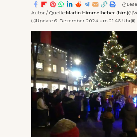
Lese
Autor / Quelle:
Martin Himmelheber (him)
V
Update 6. Dezember 2024 um 21.46 Uhr
▣