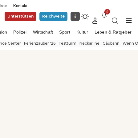
iste
Kontakt
9
Unterstützen
Reichweite
gion
Polizei
Wirtschaft
Sport
Kultur
Leben & Ratgeber
ence Center
Ferienzauber '26
Testturm
Neckarline
Gäubahn
Wenn Or