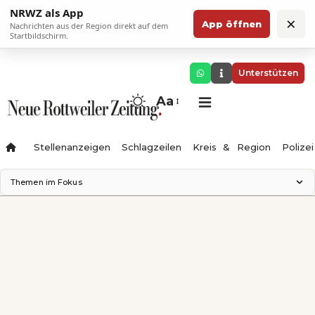
NRWZ als App
×
App öffnen
Nachrichten aus der Region direkt auf dem
Startbildschirm.
Unterstützen
Aa
Stellenanzeigen
Schlagzeilen
Kreis & Region
Polizei
Themen im Fokus
Landesgartenschau 2028
Zimmertheater Rottweil
Science Center
Ferienzauber '26
Testturm
Neckarline
Gäubahn