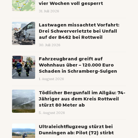
vier Wochen voll gesperrt
31. Juli 2026
Lastwagen missachtet Vorfahrt:
Drei Schwerverletzte bei Unfall
auf der B462 bei Rottweil
30. Juli 2026
Fahrzeugbrand greift auf
Wohnhaus über – 120.000 Euro
Schaden in Schramberg-Sulgen
1. August 2026
Tödlicher Bergunfall im Allgäu: 74-
Jähriger aus dem Kreis Rottweil
stürzt 80 Meter ab
5. August 2026
Ultraleichtflugzeug stürzt bei
Dunningen ab: Pilot (72) stirbt