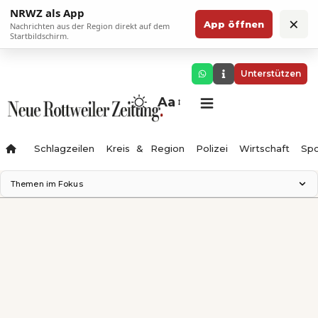
NRWZ als App
×
App öffnen
Nachrichten aus der Region direkt auf dem
Startbildschirm.
Unterstützen
Aa
Schlagzeilen
Kreis & Region
Polizei
Wirtschaft
Spo
Themen im Fokus
Landesgartenschau 2028
Science Center
Staatsmann: Theater & Denken
Ferienzauber '26
Testturm
Neckarline
Gäubahn