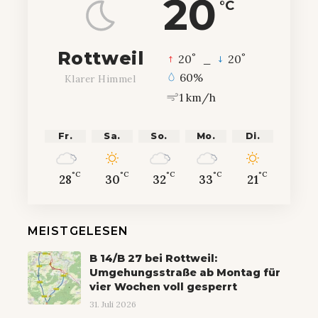
20
°C
Rottweil
°
°
20
_
20
60%
Klarer Himmel
1 km/h
Fr.
Sa.
So.
Mo.
Di.
°C
°C
°C
°C
°C
28
30
32
33
21
MEISTGELESEN
B 14/B 27 bei Rottweil:
Umgehungsstraße ab Montag für
vier Wochen voll gesperrt
31. Juli 2026