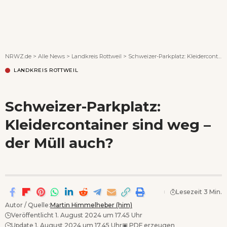
Wenn Orte erzählen ...
NRWZ.de
>
Alle News
>
Landkreis Rottweil
>
Schweizer-Parkplatz: Kleidercontainer sind weg – der Müll auch?
LANDKREIS ROTTWEIL
Schweizer-Parkplatz:
Kleidercontainer sind weg –
der Müll auch?
Lesezeit 3 Min.
Autor / Quelle:
Martin Himmelheber (him)
Veröffentlicht 1. August 2024 um 17.45 Uhr
Update 1. August 2024 um 17.45 Uhr
▣
PDF erzeugen