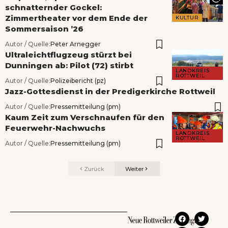
schnatternder Gockel:
Zimmertheater vor dem Ende der
KULTUR
Sommersaison ’26
Autor / Quelle:
Peter Arnegger
Ultraleichtflugzeug stürzt bei
Dunningen ab: Pilot (72) stirbt
LANDKREIS
ROTTWEIL
Autor / Quelle:
Polizeibericht (pz)
Jazz-Gottesdienst in der Predigerkirche Rottweil
Autor / Quelle:
Pressemitteilung (pm)
Kaum Zeit zum Verschnaufen für den
Feuerwehr-Nachwuchs
LANDKREIS
ROTTWEIL
Autor / Quelle:
Pressemitteilung (pm)
Zurück
Weiter