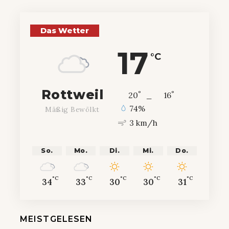
Das Wetter
17
°C
Rottweil
°
°
20
_
16
74%
Mäßig Bewölkt
3 km/h
So.
Mo.
Di.
Mi.
Do.
°C
°C
°C
°C
°C
34
33
30
30
31
MEISTGELESEN