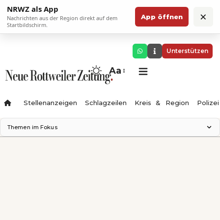
NRWZ als App
×
App öffnen
Nachrichten aus der Region direkt auf dem
Startbildschirm.
Unterstützen
Aa
Stellenanzeigen
Schlagzeilen
Kreis & Region
Polizei
Themen im Fokus
Landesgartenschau 2028
Zimmertheater Rottweil
Science Center
Ferienzauber '26
Testturm
Neckarline
Gäubahn