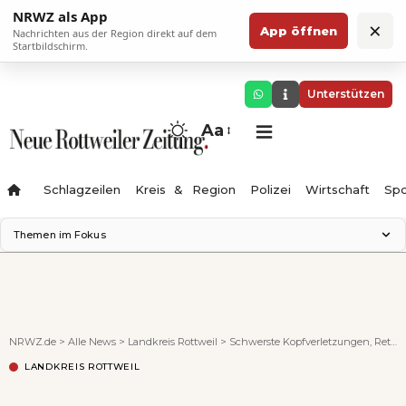
NRWZ als App
×
App öffnen
Nachrichten aus der Region direkt auf dem
Startbildschirm.
Unterstützen
Aa
Schlagzeilen
Kreis & Region
Polizei
Wirtschaft
Spo
Themen im Fokus
Landesgartenschau 2028
Science Center
Staatsmann: Theater & Denken
Ferienzauber '26
NRWZ.de
>
Alle News
>
Landkreis Rottweil
>
Schwerste Kopfverletzungen, Rettungshubschrauber im Einsatz, Kripo ermittelt: jähes Ende einer Fasnetsparty
Testturm
LANDKREIS ROTTWEIL
Neckarline
Gäubahn