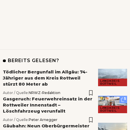
BEREITS GELESEN?
Tödlicher Bergunfall im Allgäu: 74-
Jähriger aus dem Kreis Rottweil
LANDKREIS
stürzt 80 Meter ab
ROTTWEIL
Autor / Quelle:
NRWZ-Redaktion
Gasgeruch: Feuerwehreinsatz in der
5
Rottweiler Innenstadt –
LANDKREIS
Löschfahrzeug verunfallt
ROTTWEIL
Autor / Quelle:
Peter Arnegger
Gäubahn: Neun Oberbürgermeister