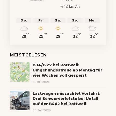
2 km/h
Do.
Fr.
Sa.
So.
Mo.
°C
°C
°C
°C
°C
28
29
28
32
32
MEISTGELESEN
B 14/B 27 bei Rottweil:
Umgehungsstraße ab Montag für
vier Wochen voll gesperrt
31. Juli 2026
Lastwagen missachtet Vorfahrt:
Drei Schwerverletzte bei Unfall
auf der B462 bei Rottweil
30. Juli 2026