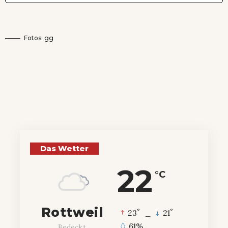
Fotos: gg
Das Wetter
22
°C
Rottweil
°
°
23
_
21
61%
Bedeckt