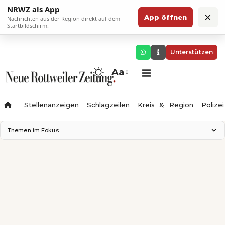
NRWZ als App
×
App öffnen
Nachrichten aus der Region direkt auf dem
Startbildschirm.
Unterstützen
Aa
Stellenanzeigen
Schlagzeilen
Kreis & Region
Polizei
Themen im Fokus
Landesgartenschau 2028
Zimmertheater Rottweil
Science Center
Ferienzauber '26
Testturm
Neckarline
Gäubahn