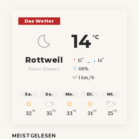
Das Wetter
14
°C
Rottweil
°
°
15
_
14
68%
Klarer Himmel
1 km/h
Sa.
So.
Mo.
Di.
Mi.
°C
°C
°C
°C
°C
32
35
33
31
25
MEISTGELESEN