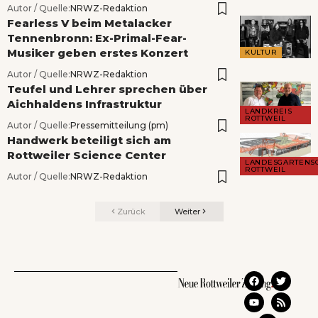
Autor / Quelle:
NRWZ-Redaktion
Fearless V beim Metalacker
Tennenbronn: Ex-Primal-Fear-
Musiker geben erstes Konzert
KULTUR
Autor / Quelle:
NRWZ-Redaktion
Teufel und Lehrer sprechen über
Aichhaldens Infrastruktur
LANDKREIS
ROTTWEIL
Autor / Quelle:
Pressemitteilung (pm)
Handwerk beteiligt sich am
Rottweiler Science Center
LANDESGARTENS
ROTTWEIL
Autor / Quelle:
NRWZ-Redaktion
Zurück
Weiter