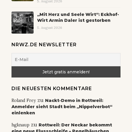
5. August 2026
„Mit Herz und Seele Wirt“: Eckhof-
Wirt Armin Daler ist gestorben
5. August 2026
NRWZ.DE NEWSLETTER
DIE NEUESTEN KOMMENTARE
zu
Roland Frey
Nackt-Demo in Rottweil:
Anmelder sieht Stadt beim „Nippelverbot“
einlenken
zu
hgknaup
Rottweil: Der Neckar bekommt
eine neue Flussschleife – Pegelhäuschen