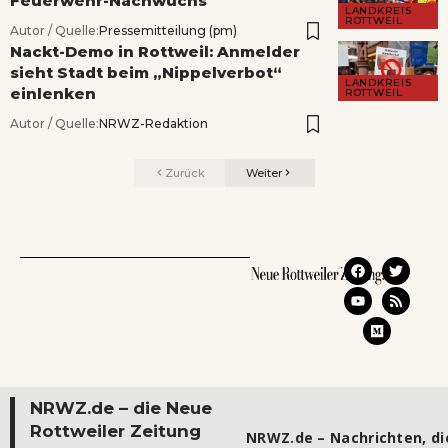
Feuerwehr-Nachwuchs
LANDKREIS
ROTTWEIL
Autor / Quelle:
Pressemitteilung (pm)
Nackt-Demo in Rottweil: Anmelder
sieht Stadt beim „Nippelverbot“
LANDKREIS
einlenken
ROTTWEIL
Autor / Quelle:
NRWZ-Redaktion
Zurück
Weiter
NRWZ.de – die Neue
Rottweiler Zeitung
NRWZ.de – Nachrichten, die