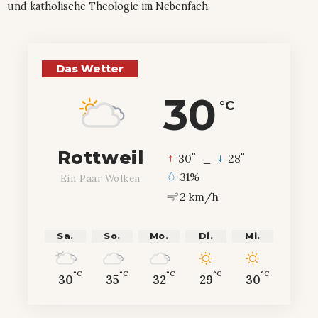
und katholische Theologie im Nebenfach.
Das Wetter
30
°C
Rottweil
°
°
30
_
28
31%
Ein Paar Wolken
2 km/h
Sa.
So.
Mo.
Di.
Mi.
°C
°C
°C
°C
°C
30
35
32
29
30