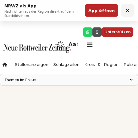
NRWZ als App
×
App öffnen
Nachrichten aus der Region direkt auf dem
Startbildschirm.
Unterstützen
Aa
Stellenanzeigen
Schlagzeilen
Kreis & Region
Polizei
Themen im Fokus
Landesgartenschau 2028
Zimmertheater Rottweil
Science Center
Ferienzauber '26
Testturm
Neckarline
Gäubahn