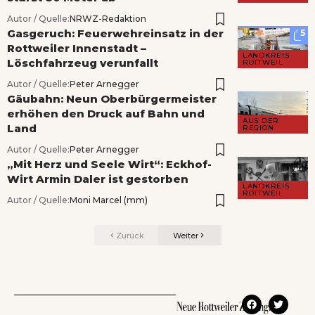
Autor / Quelle:
NRWZ-Redaktion
Gasgeruch: Feuerwehreinsatz in der
5
Rottweiler Innenstadt –
LANDKREIS
Löschfahrzeug verunfallt
ROTTWEIL
Autor / Quelle:
Peter Arnegger
Gäubahn: Neun Oberbürgermeister
erhöhen den Druck auf Bahn und
AUS DER
Land
REGION
Autor / Quelle:
Peter Arnegger
„Mit Herz und Seele Wirt“: Eckhof-
Wirt Armin Daler ist gestorben
LANDKREIS
ROTTWEIL
Autor / Quelle:
Moni Marcel (mm)
Zurück
Weiter