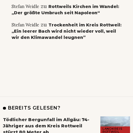
zu
Stefan Weidle
Rottweils Kirchen im Wandel:
„Der größte Umbruch seit Napoleon“
zu
Stefan Weidle
Trockenheit im Kreis Rottweil:
„Ein leerer Bach wird nicht wieder voll, weil
wir den Klimawandel leugnen”
BEREITS GELESEN?
Tödlicher Bergunfall im Allgäu: 74-
Jähriger aus dem Kreis Rottweil
LANDKREIS
stürzt 80 Meter ab
ROTTWEIL