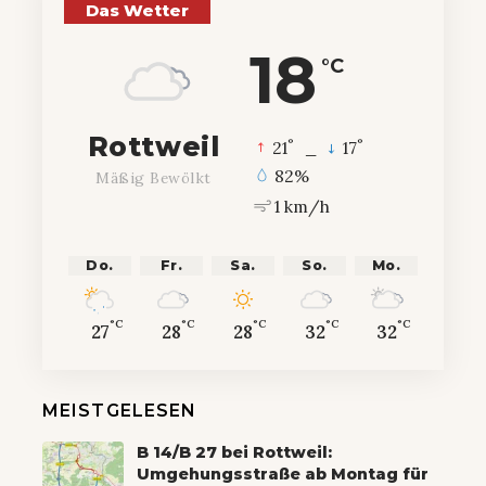
Das Wetter
18
°C
Rottweil
°
°
21
_
17
82%
Mäßig Bewölkt
1 km/h
Do.
Fr.
Sa.
So.
Mo.
°C
°C
°C
°C
°C
27
28
28
32
32
MEISTGELESEN
B 14/B 27 bei Rottweil:
Umgehungsstraße ab Montag für