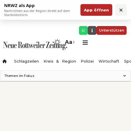
NRWZ als App
×
App öffnen
Nachrichten aus der Region direkt auf dem
Startbildschirm.
Unterstützen
Aa
Schlagzeilen
Kreis & Region
Polizei
Wirtschaft
Spo
Themen im Fokus
Landesgartenschau 2028
Science Center
Staatsmann: Theater & Denken
Ferienzauber '26
Testturm
Neckarline
Gäubahn