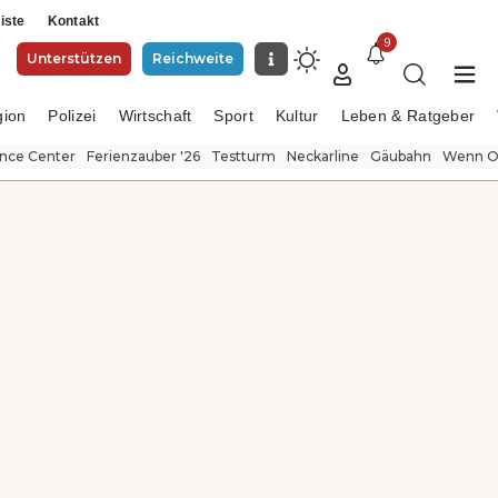
iste
Kontakt
9
Unterstützen
Reichweite
gion
Polizei
Wirtschaft
Sport
Kultur
Leben & Ratgeber
ence Center
Ferienzauber '26
Testturm
Neckarline
Gäubahn
Wenn Or