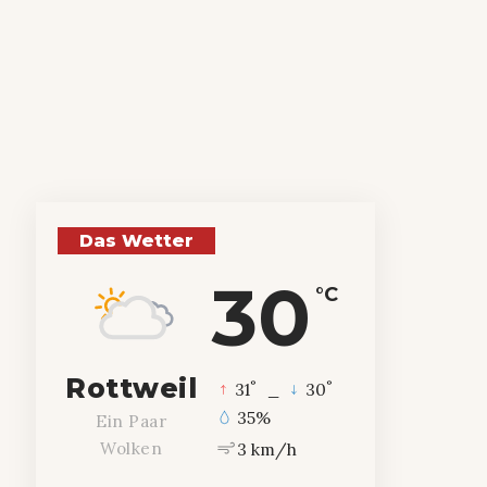
Das Wetter
30
°C
Rottweil
°
°
31
_
30
35%
Ein Paar
3 km/h
Wolken