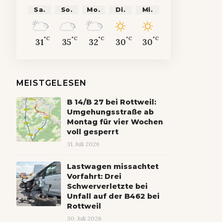
Sa.
So.
Mo.
Di.
Mi.
°C
°C
°C
°C
°C
31
35
32
30
30
MEISTGELESEN
B 14/B 27 bei Rottweil:
Umgehungsstraße ab
Montag für vier Wochen
voll gesperrt
31. Juli 2026
Lastwagen missachtet
Vorfahrt: Drei
Schwerverletzte bei
Unfall auf der B462 bei
Rottweil
30. Juli 2026