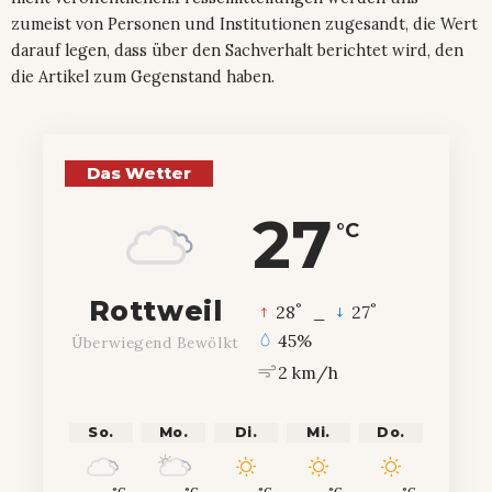
zumeist von Personen und Institutionen zugesandt, die Wert
darauf legen, dass über den Sachverhalt berichtet wird, den
die Artikel zum Gegenstand haben.
Das Wetter
27
°C
Rottweil
°
°
28
_
27
45%
Überwiegend Bewölkt
2 km/h
So.
Mo.
Di.
Mi.
Do.
°C
°C
°C
°C
°C