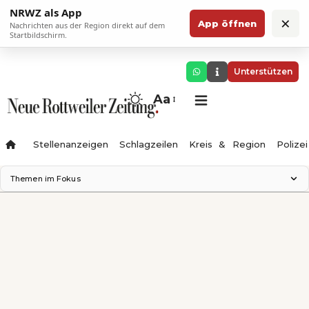
NRWZ als App
×
App öffnen
Nachrichten aus der Region direkt auf dem
Startbildschirm.
Unterstützen
Aa
Stellenanzeigen
Schlagzeilen
Kreis & Region
Polizei
Themen im Fokus
Landesgartenschau 2028
Zimmertheater Rottweil
Science Center
Ferienzauber '26
Testturm
Neckarline
Gäubahn