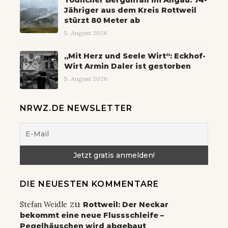
Jähriger aus dem Kreis Rottweil
stürzt 80 Meter ab
5. August 2026
„Mit Herz und Seele Wirt“: Eckhof-
Wirt Armin Daler ist gestorben
5. August 2026
NRWZ.DE NEWSLETTER
DIE NEUESTEN KOMMENTARE
zu
Stefan Weidle
Rottweil: Der Neckar
bekommt eine neue Flussschleife –
Pegelhäuschen wird abgebaut