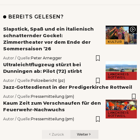
BEREITS GELESEN?
Slapstick, Spaß und ein italienisch
schnatternder Gockel:
Zimmertheater vor dem Ende der
KULTUR
Sommersaison ’26
Autor / Quelle:
Peter Arnegger
Ultraleichtflugzeug stürzt bei
Dunningen ab: Pilot (72) stirbt
LANDKREIS
ROTTWEIL
Autor / Quelle:
Polizeibericht (pz)
Jazz-Gottesdienst in der Predigerkirche Rottweil
Autor / Quelle:
Pressemitteilung (pm)
Kaum Zeit zum Verschnaufen für den
Feuerwehr-Nachwuchs
LANDKREIS
ROTTWEIL
Autor / Quelle:
Pressemitteilung (pm)
Zurück
Weiter