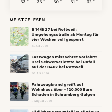
33
33
30
31
32
MEISTGELESEN
B 14/B 27 bei Rottweil:
Umgehungsstraße ab Montag für
vier Wochen voll gesperrt
31. Juli 2026
Lastwagen missachtet Vorfahrt:
Drei Schwerverletzte bei Unfall
auf der B462 bei Rottweil
30. Juli 2026
Fahrzeugbrand greift auf
Wohnhaus über – 120.000 Euro
Schaden in Schramberg-Sulgen
1. August 2026
Tödlicher Bergunfall im Allgäu: 74-