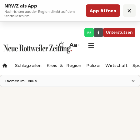
NRWZ als App
×
App öffnen
Nachrichten aus der Region direkt auf dem
Startbildschirm.
Unterstützen
Aa
Schlagzeilen
Kreis & Region
Polizei
Wirtschaft
Spo
Themen im Fokus
Landesgartenschau 2028
Science Center
Staatsmann: Theater & Denken
Ferienzauber '26
Testturm
Neckarline
Gäubahn