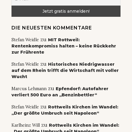
DIE NEUESTEN KOMMENTARE
zu
Stefan Weidle
MIT Rottweil:
Rentenkompromiss halten – keine Rückkehr
zur Frührente
zu
Stefan Weidle
Historisches Niedrigwasser
auf dem Rhein trifft die Wirtschaft mit voller
Wucht
zu
Marcus Lehmann
Epfendorf: Autofahrer
verliert 500 Euro an „Benzinbettler“
zu
Stefan Weidle
Rottweils Kirchen im Wandel:
„Der größte Umbruch seit Napoleon“
zu
Karlheinz Will
Rottweils Kirchen im Wandel:
„Der größte Umbruch seit Napoleon“