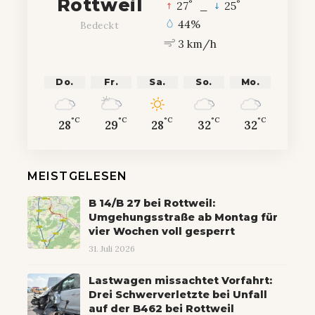
Rottweil
°
°
27
_
25
44%
Bedeckt
3 km/h
Do.
Fr.
Sa.
So.
Mo.
°C
°C
°C
°C
°C
28
29
28
32
32
MEISTGELESEN
B 14/B 27 bei Rottweil:
Umgehungsstraße ab Montag für
vier Wochen voll gesperrt
31. Juli 2026
Lastwagen missachtet Vorfahrt:
Drei Schwerverletzte bei Unfall
auf der B462 bei Rottweil