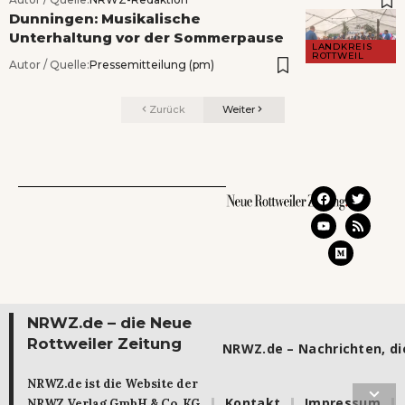
Dunningen: Musikalische
Unterhaltung vor der Sommerpause
LANDKREIS
ROTTWEIL
Autor / Quelle:
Pressemitteilung (pm)
Zurück
Weiter
NRWZ.de – die Neue
Rottweiler Zeitung
NRWZ.de – Nachrichten, die
NRWZ.de ist die Website der
Kontakt
Impressum
NRWZ Verlag GmbH & Co. KG.