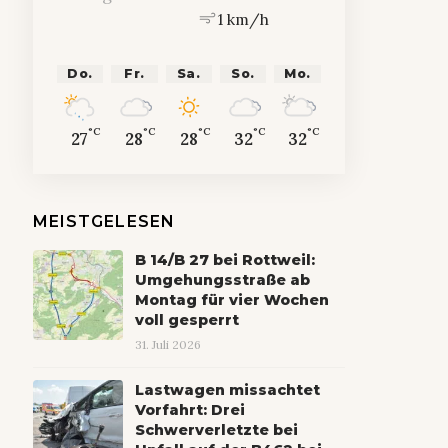
1 km/h
Do.
Fr.
Sa.
So.
Mo.
°C
°C
°C
°C
°C
27
28
28
32
32
MEISTGELESEN
B 14/B 27 bei Rottweil:
Umgehungsstraße ab
Montag für vier Wochen
voll gesperrt
31. Juli 2026
Lastwagen missachtet
Vorfahrt: Drei
Schwerverletzte bei