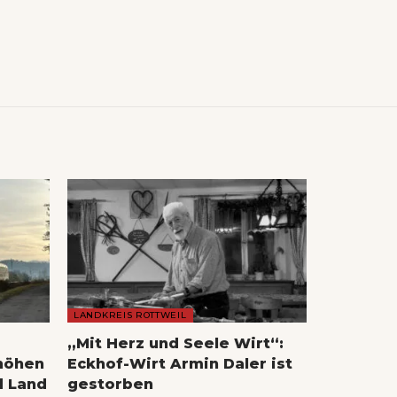
LANDKREIS ROTTWEIL
„Mit Herz und Seele Wirt“:
höhen
Eckhof-Wirt Armin Daler ist
d Land
gestorben