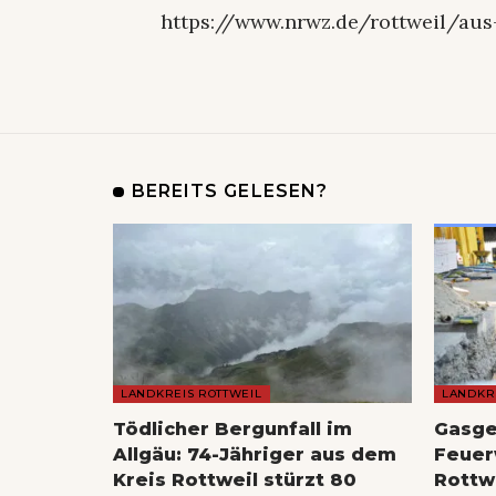
https://www.nrwz.de/rottweil/au
BEREITS GELESEN?
LANDKREIS ROTTWEIL
LANDKR
Tödlicher Bergunfall im
Gasge
Allgäu: 74-Jähriger aus dem
Feuer
Kreis Rottweil stürzt 80
Rottw