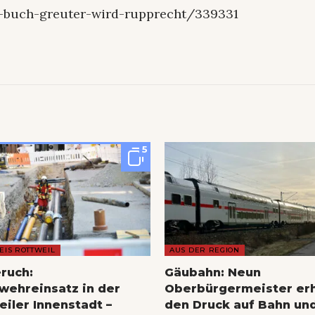
s-buch-greuter-wird-rupprecht/339331
5
EIS ROTTWEIL
AUS DER REGION
ruch:
Gäubahn: Neun
wehreinsatz in der
Oberbürgermeister er
eiler Innenstadt –
den Druck auf Bahn un