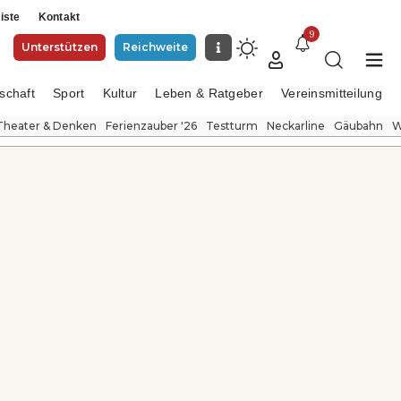
iste
Kontakt
9
Unterstützen
Reichweite
schaft
Sport
Kultur
Leben & Ratgeber
Vereinsmitteilung
Theater & Denken
Ferienzauber '26
Testturm
Neckarline
Gäubahn
W