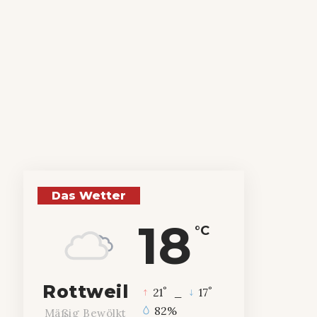
Das Wetter
18
°C
Rottweil
°
°
21
_
17
82%
Mäßig Bewölkt