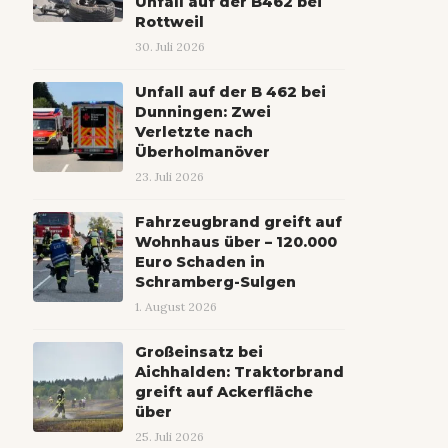
Unfall auf der B462 bei
Rottweil
30. Juli 2026
Unfall auf der B 462 bei
Dunningen: Zwei
Verletzte nach
Überholmanöver
23. Juli 2026
Fahrzeugbrand greift auf
Wohnhaus über – 120.000
Euro Schaden in
Schramberg-Sulgen
1. August 2026
Großeinsatz bei
Aichhalden: Traktorbrand
greift auf Ackerfläche
über
25. Juli 2026