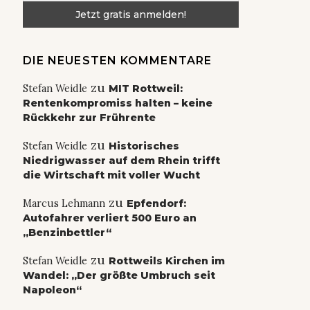
DIE NEUESTEN KOMMENTARE
zu
Stefan Weidle
MIT Rottweil:
Rentenkompromiss halten – keine
Rückkehr zur Frührente
zu
Stefan Weidle
Historisches
Niedrigwasser auf dem Rhein trifft
die Wirtschaft mit voller Wucht
zu
Marcus Lehmann
Epfendorf:
Autofahrer verliert 500 Euro an
„Benzinbettler“
zu
Stefan Weidle
Rottweils Kirchen im
Wandel: „Der größte Umbruch seit
Napoleon“