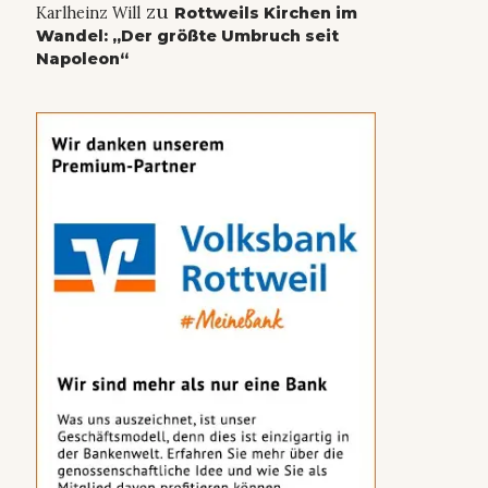
zu
Karlheinz Will
Rottweils Kirchen im
Wandel: „Der größte Umbruch seit
Napoleon“