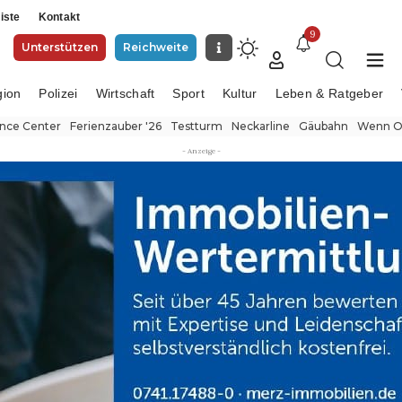
iste
Kontakt
9
Unterstützen
Reichweite
gion
Polizei
Wirtschaft
Sport
Kultur
Leben & Ratgeber
ence Center
Ferienzauber '26
Testturm
Neckarline
Gäubahn
Wenn Or
- Anzeige -