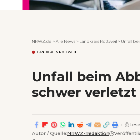
NRWZ.de
>
Alle News
>
Landkreis Rottweil
>
Unfall b
LANDKREIS ROTTWEIL
Unfall beim Ab
schwer verletzt
Lese
Autor / Quelle:
NRWZ-Redaktion
Veröffentl