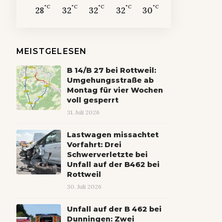
°C
°C
°C
°C
°C
28
32
32
32
30
MEISTGELESEN
B 14/B 27 bei Rottweil:
Umgehungsstraße ab
Montag für vier Wochen
voll gesperrt
31. Juli 2026
Lastwagen missachtet
Vorfahrt: Drei
Schwerverletzte bei
Unfall auf der B462 bei
Rottweil
30. Juli 2026
Unfall auf der B 462 bei
Dunningen: Zwei