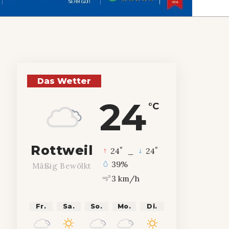
Das Wetter
24
°C
Rottweil
°
°
24
_
24
39%
Mäßig Bewölkt
3 km/h
Fr.
Sa.
So.
Mo.
Di.