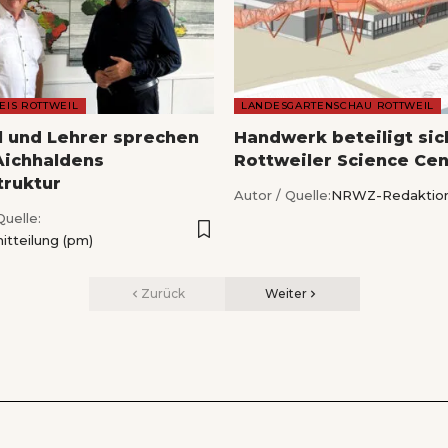
EIS ROTTWEIL
LANDESGARTENSCHAU ROTTWEIL
l und Lehrer sprechen
Handwerk beteiligt si
Aichhaldens
Rottweiler Science Cen
truktur
Autor / Quelle:
NRWZ-Redaktio
Quelle:
itteilung (pm)
Zurück
Weiter