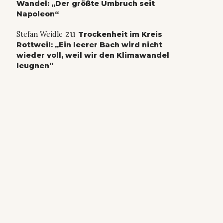
Wandel: „Der größte Umbruch seit
Napoleon“
zu
Stefan Weidle
Trockenheit im Kreis
Rottweil: „Ein leerer Bach wird nicht
wieder voll, weil wir den Klimawandel
leugnen”