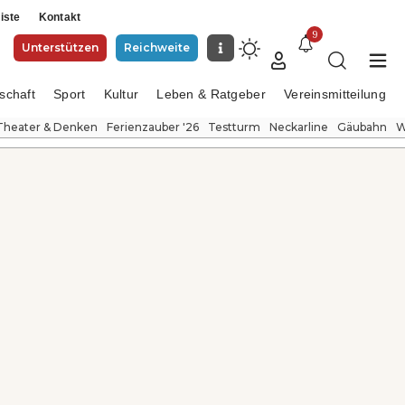
iste
Kontakt
9
Unterstützen
Reichweite
schaft
Sport
Kultur
Leben & Ratgeber
Vereinsmitteilung
Theater & Denken
Ferienzauber '26
Testturm
Neckarline
Gäubahn
W