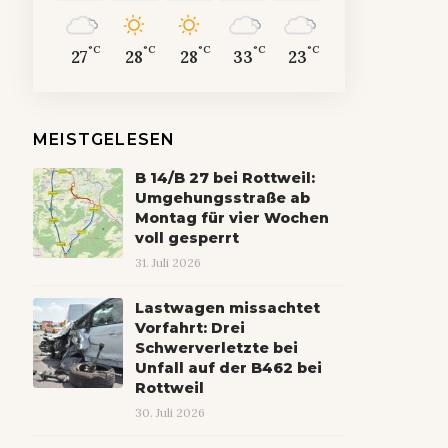
°C
°C
°C
°C
°C
27
28
28
33
23
MEISTGELESEN
B 14/B 27 bei Rottweil:
Umgehungsstraße ab
Montag für vier Wochen
voll gesperrt
31. Juli 2026
Lastwagen missachtet
Vorfahrt: Drei
Schwerverletzte bei
Unfall auf der B462 bei
Rottweil
30. Juli 2026