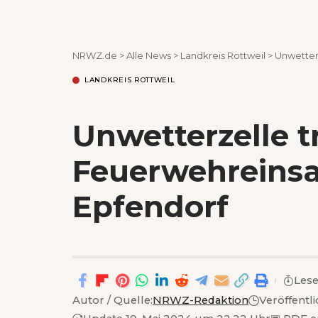
NRWZ.de
>
Alle News
>
Landkreis Rottweil
>
Unwetterz
LANDKREIS ROTTWEIL
Unwetterzelle tr
Feuerwehreinsa
Epfendorf
Lese
Autor / Quelle:
NRWZ-Redaktion
Veröffentl