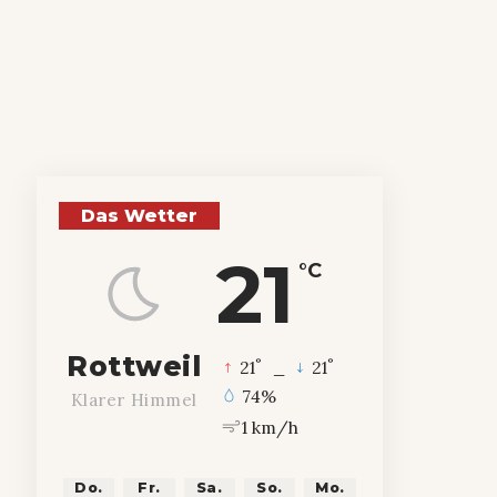
Das Wetter
21
°C
Rottweil
°
°
21
_
21
74%
Klarer Himmel
1 km/h
Do.
Fr.
Sa.
So.
Mo.