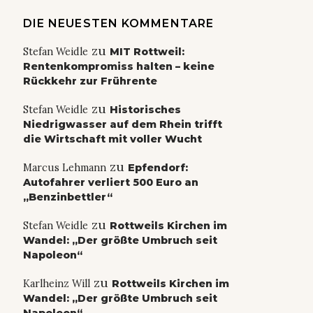
DIE NEUESTEN KOMMENTARE
zu
Stefan Weidle
MIT Rottweil:
Rentenkompromiss halten – keine
Rückkehr zur Frührente
zu
Stefan Weidle
Historisches
Niedrigwasser auf dem Rhein trifft
die Wirtschaft mit voller Wucht
zu
Marcus Lehmann
Epfendorf:
Autofahrer verliert 500 Euro an
„Benzinbettler“
zu
Stefan Weidle
Rottweils Kirchen im
Wandel: „Der größte Umbruch seit
Napoleon“
zu
Karlheinz Will
Rottweils Kirchen im
Wandel: „Der größte Umbruch seit