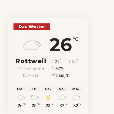
Das Wetter
26
°C
Rottweil
°
°
27
_
25
42%
Überwiegend
4 km/h
Bewölkt
Do.
Fr.
Sa.
So.
Mo.
°C
°C
°C
°C
°C
26
29
28
32
32