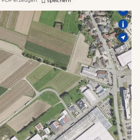
▣
PDF erzeugen