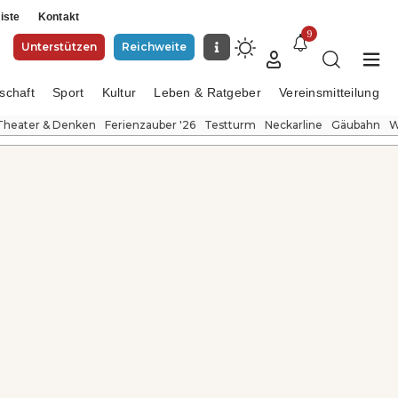
iste
Kontakt
9
Unterstützen
Reichweite
schaft
Sport
Kultur
Leben & Ratgeber
Vereinsmitteilung
Theater & Denken
Ferienzauber '26
Testturm
Neckarline
Gäubahn
W