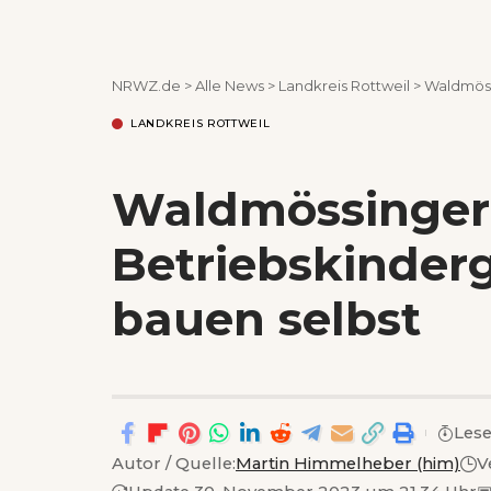
NRWZ.de
>
Alle News
>
Landkreis Rottweil
>
Waldmöss
LANDKREIS ROTTWEIL
Waldmössinger
Betriebskinder
bauen selbst
Lese
Autor / Quelle:
Martin Himmelheber (him)
V