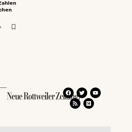
Zahlen
ichen
n