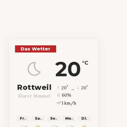
Das Wetter
20
°C
Rottweil
°
°
20
_
20
60%
Klarer Himmel
1 km/h
Fr.
Sa.
So.
Mo.
Di.