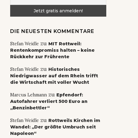
DIE NEUESTEN KOMMENTARE
zu
Stefan Weidle
MIT Rottweil:
Rentenkompromiss halten – keine
Rückkehr zur Frührente
zu
Stefan Weidle
Historisches
Niedrigwasser auf dem Rhein trifft
die Wirtschaft mit voller Wucht
zu
Marcus Lehmann
Epfendorf:
Autofahrer verliert 500 Euro an
„Benzinbettler“
zu
Stefan Weidle
Rottweils Kirchen im
Wandel: „Der größte Umbruch seit
Napoleon“