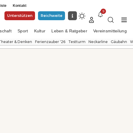
iste
Kontakt
9
Unterstützen
Reichweite
schaft
Sport
Kultur
Leben & Ratgeber
Vereinsmitteilung
Theater & Denken
Ferienzauber '26
Testturm
Neckarline
Gäubahn
W