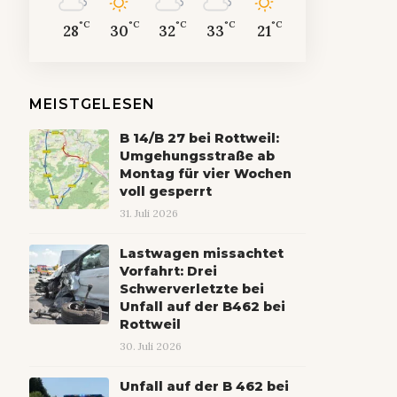
°C
°C
°C
°C
°C
28
30
32
33
21
MEISTGELESEN
B 14/B 27 bei Rottweil:
Umgehungsstraße ab
Montag für vier Wochen
voll gesperrt
31. Juli 2026
Lastwagen missachtet
Vorfahrt: Drei
Schwerverletzte bei
Unfall auf der B462 bei
Rottweil
30. Juli 2026
Unfall auf der B 462 bei