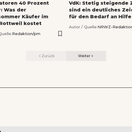
latoren 40 Prozent
VdK: Stetig steigende 
r: Was der
sind ein deutliches Ze
sommer Käufer im
für den Bedarf an Hilfe
 Rottweil kostet
Autor / Quelle:
NRWZ-Redaktio
Quelle:
Redaktion/pm
Zurück
Weiter