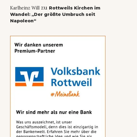
zu
Karlheinz Will
Rottweils Kirchen im
Wandel: „Der größte Umbruch seit
Napoleon“