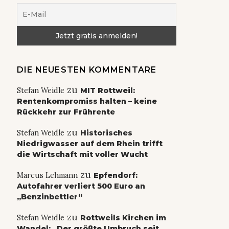
DIE NEUESTEN KOMMENTARE
zu
Stefan Weidle
MIT Rottweil:
Rentenkompromiss halten – keine
Rückkehr zur Frührente
zu
Stefan Weidle
Historisches
Niedrigwasser auf dem Rhein trifft
die Wirtschaft mit voller Wucht
zu
Marcus Lehmann
Epfendorf:
Autofahrer verliert 500 Euro an
„Benzinbettler“
zu
Stefan Weidle
Rottweils Kirchen im
Wandel: „Der größte Umbruch seit