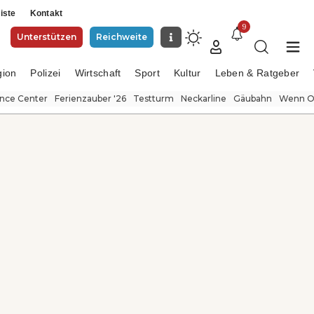
iste
Kontakt
9
Unterstützen
Reichweite
gion
Polizei
Wirtschaft
Sport
Kultur
Leben & Ratgeber
ence Center
Ferienzauber '26
Testturm
Neckarline
Gäubahn
Wenn Or