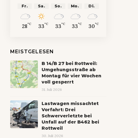
Fr.
Sa.
So.
Mo.
Di.
°C
°C
°C
°C
°C
28
33
33
33
30
MEISTGELESEN
B 14/B 27 bei Rottweil:
Umgehungsstraße ab
Montag für vier Wochen
voll gesperrt
31. Juli 2026
Lastwagen missachtet
Vorfahrt: Drei
Schwerverletzte bei
Unfall auf der B462 bei
Rottweil
30. Juli 2026