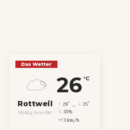
Das Wetter
26
°C
Rottweil
°
°
28
_
25
35%
Mäßig Bewölkt
3 km/h