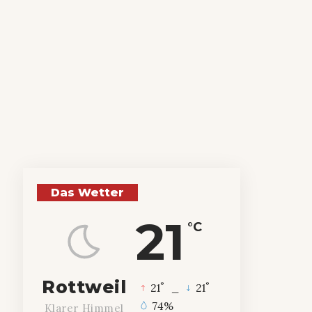
Das Wetter
21
°C
Rottweil
°
°
21
_
21
74%
Klarer Himmel