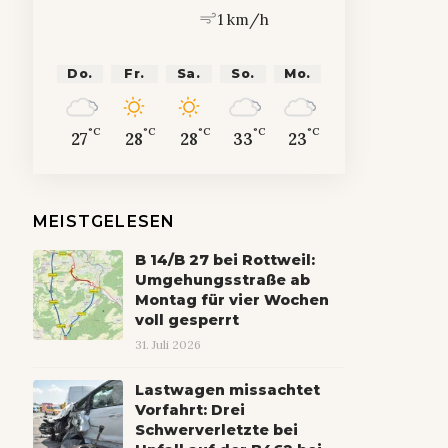
1 km/h
Do.
Fr.
Sa.
So.
Mo.
°C
°C
°C
°C
°C
27
28
28
33
23
MEISTGELESEN
B 14/B 27 bei Rottweil:
Umgehungsstraße ab
Montag für vier Wochen
voll gesperrt
31. Juli 2026
Lastwagen missachtet
Vorfahrt: Drei
Schwerverletzte bei