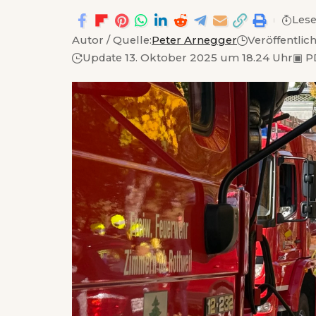
Lese
Autor / Quelle:
Peter Arnegger
Veröffentlic
Update 13. Oktober 2025 um 18.24 Uhr
▣
P