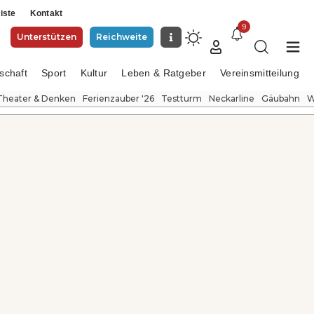
iste
Kontakt
9
Unterstützen
Reichweite
schaft
Sport
Kultur
Leben & Ratgeber
Vereinsmitteilung
Theater & Denken
Ferienzauber '26
Testturm
Neckarline
Gäubahn
W