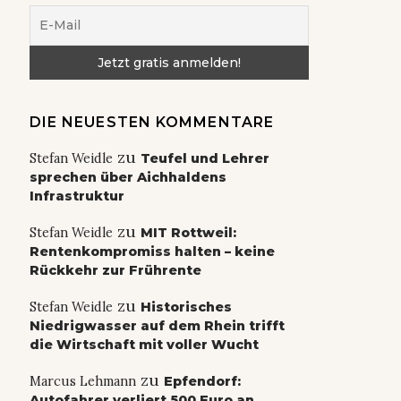
DIE NEUESTEN KOMMENTARE
zu
Stefan Weidle
Teufel und Lehrer
sprechen über Aichhaldens
Infrastruktur
zu
Stefan Weidle
MIT Rottweil:
Rentenkompromiss halten – keine
Rückkehr zur Frührente
zu
Stefan Weidle
Historisches
Niedrigwasser auf dem Rhein trifft
die Wirtschaft mit voller Wucht
zu
Marcus Lehmann
Epfendorf:
Autofahrer verliert 500 Euro an