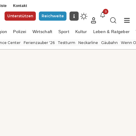
iste
Kontakt
9
Unterstützen
Reichweite
gion
Polizei
Wirtschaft
Sport
Kultur
Leben & Ratgeber
ence Center
Ferienzauber '26
Testturm
Neckarline
Gäubahn
Wenn Or