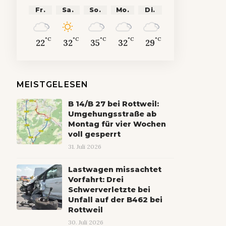
Fr.
Sa.
So.
Mo.
Di.
°C
°C
°C
°C
°C
22
32
35
32
29
MEISTGELESEN
B 14/B 27 bei Rottweil:
Umgehungsstraße ab
Montag für vier Wochen
voll gesperrt
31. Juli 2026
Lastwagen missachtet
Vorfahrt: Drei
Schwerverletzte bei
Unfall auf der B462 bei
Rottweil
30. Juli 2026