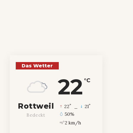
Das Wetter
22
°C
Rottweil
°
°
22
_
21
50%
Bedeckt
2 km/h