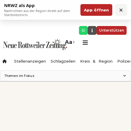
NRWZ als App
×
App öffnen
Nachrichten aus der Region direkt auf dem
Startbildschirm.
Unterstützen
Aa
Stellenanzeigen
Schlagzeilen
Kreis & Region
Polizei
Themen im Fokus
Landesgartenschau 2028
Zimmertheater Rottweil
Science Center
Ferienzauber '26
Testturm
Neckarline
Gäubahn