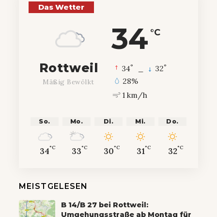
Das Wetter
34
°C
Rottweil
°
°
34
_
32
28%
Mäßig Bewölkt
1 km/h
So.
Mo.
Di.
Mi.
Do.
°C
°C
°C
°C
°C
34
33
30
31
32
MEISTGELESEN
B 14/B 27 bei Rottweil:
Umgehungsstraße ab Montag für