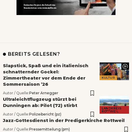
BEREITS GELESEN?
Slapstick, Spaß und ein italienisch
schnatternder Gockel:
Zimmertheater vor dem Ende der
KULTUR
Sommersaison ’26
Autor / Quelle:
Peter Arnegger
Ultraleichtflugzeug stürzt bei
Dunningen ab: Pilot (72) stirbt
LANDKREIS
ROTTWEIL
Autor / Quelle:
Polizeibericht (pz)
Jazz-Gottesdienst in der Predigerkirche Rottweil
Autor / Quelle:
Pressemitteilung (pm)