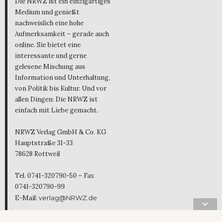
Die NRWZ ist ein einzigartiges
Medium und genießt
nachweislich eine hohe
Aufmerksamkeit – gerade auch
online. Sie bietet eine
interessante und gerne
gelesene Mischung aus
Information und Unterhaltung,
von Politik bis Kultur. Und vor
allen Dingen: Die NRWZ ist
einfach mit Liebe gemacht.
NRWZ Verlag GmbH & Co. KG
Hauptstraße 31-33
78628 Rottweil
Tel. 0741-320790-50 – Fax
0741-320790-99
E-Mail:
verlag@NRWZ.de