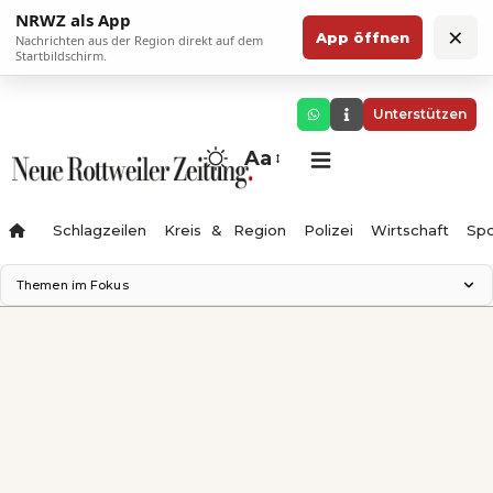
NRWZ als App
×
App öffnen
Nachrichten aus der Region direkt auf dem
Startbildschirm.
Unterstützen
Aa
Schlagzeilen
Kreis & Region
Polizei
Wirtschaft
Spo
Themen im Fokus
Landesgartenschau 2028
Science Center
Staatsmann: Theater & Denken
Ferienzauber '26
Testturm
Neckarline
Gäubahn