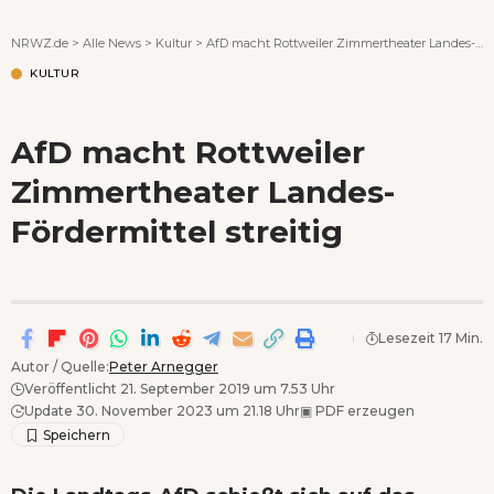
Wenn Orte erzählen ...
NRWZ.de
>
Alle News
>
Kultur
>
AfD macht Rottweiler Zimmertheater Landes-Fördermittel streitig
KULTUR
AfD macht Rottweiler
Zimmertheater Landes-
Fördermittel streitig
Lesezeit 17 Min.
Autor / Quelle:
Peter Arnegger
Veröffentlicht 21. September 2019 um 7.53 Uhr
Update 30. November 2023 um 21.18 Uhr
▣
PDF erzeugen