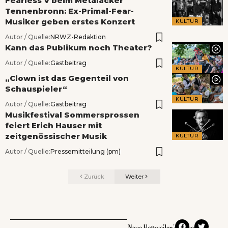
Fearless V beim Metalacker
Tennenbronn: Ex-Primal-Fear-
Musiker geben erstes Konzert
KULTUR
Autor / Quelle:
NRWZ-Redaktion
Kann das Publikum noch Theater?
Autor / Quelle:
Gastbeitrag
KULTUR
„Clown ist das Gegenteil von
Schauspieler“
KULTUR
Autor / Quelle:
Gastbeitrag
Musikfestival Sommersprossen
feiert Erich Hauser mit
zeitgenössischer Musik
KULTUR
Autor / Quelle:
Pressemitteilung (pm)
Zurück
Weiter