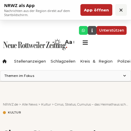
NRWZ als App
×
App öffnen
Nachrichten aus der Region direkt auf dem
Startbildschirm.
Unterstützen
Aa
Stellenanzeigen
Schlagzeilen
Kreis & Region
Polizei
Themen im Fokus
Landesgartenschau 2028
Zimmertheater Rottweil
Science Center
NRWZ.de
>
Alle News
>
Kultur
>
Cirrus, Stratus, Cumulus – das Heimathaus schwebt in den Wolken
Ferienzauber '26
KULTUR
Testturm
Neckarline
Gäubahn