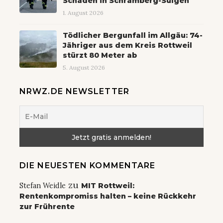
Schaden in Schramberg-Sulgen
1. August 2026
Tödlicher Bergunfall im Allgäu: 74-
Jähriger aus dem Kreis Rottweil
stürzt 80 Meter ab
5. August 2026
NRWZ.DE NEWSLETTER
DIE NEUESTEN KOMMENTARE
zu
Stefan Weidle
MIT Rottweil:
Rentenkompromiss halten – keine Rückkehr
zur Frührente