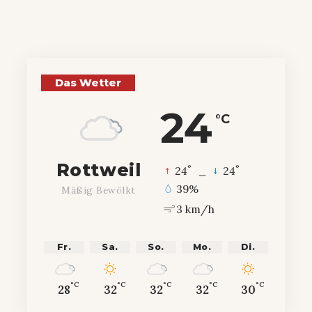
Das Wetter
24
°C
Rottweil
°
°
24
_
24
39%
Mäßig Bewölkt
3 km/h
Fr.
Sa.
So.
Mo.
Di.
°C
°C
°C
°C
°C
28
32
32
32
30