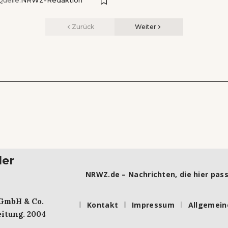
Quelle:
NRWZ-Redaktion
Zurück
Weiter
ler
NRWZ.de – Nachrichten, die hier pass
 GmbH & Co.
Kontakt
Impressum
Allgemein
itung. 2004