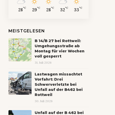
°C
°C
°C
°C
°C
28
29
28
32
33
MEISTGELESEN
B 14/B 27 bei Rottweil:
Umgehungsstraße ab
Montag für vier Wochen
voll gesperrt
31. Juli 2026
Lastwagen missachtet
Vorfahrt: Drei
Schwerverletzte bei
Unfall auf der B462 bei
Rottweil
30. Juli 2026
Unfall auf der B 462 bei