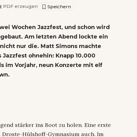
▣
PDF erzeugen
Zwei Wochen Jazzfest, und schon wird
abgebaut. Am letzten Abend lockte ein
nicht nur die. Matt Simons machte
as Jazzfest ohnehin: Knapp 10.000
s im Vorjahr, neun Konzerte mit elf
own.
ugend stärker ins Boot zu holen. Eine erste
 Droste-Hülshoff-Gymnasium auch. Im