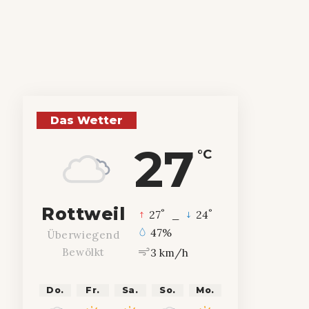
Das Wetter
27
°C
Rottweil
°
°
27
_
24
47%
Überwiegend
3 km/h
Bewölkt
Do.
Fr.
Sa.
So.
Mo.