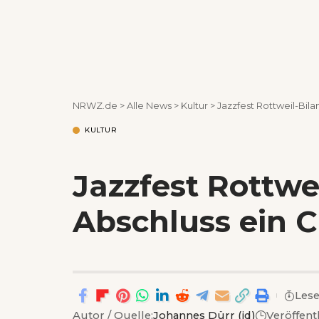
NRWZ.de
>
Alle News
>
Kultur
>
Jazzfest Rottweil-Bil
KULTUR
Jazzfest Rottwe
Abschluss ein 
Lese
Autor / Quelle:
Johannes Dürr (jd)
Veröffent