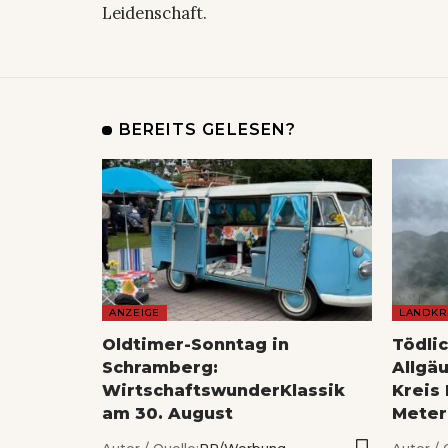
Leidenschaft.
BEREITS GELESEN?
ANZEIGE
LANDKR
Oldtimer-Sonntag in
Tödli
Schramberg:
Allgä
WirtschaftswunderKlassik
Kreis 
am 30. August
Meter