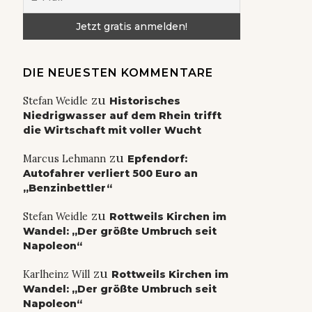
DIE NEUESTEN KOMMENTARE
zu
Stefan Weidle
Historisches
Niedrigwasser auf dem Rhein trifft
die Wirtschaft mit voller Wucht
zu
Marcus Lehmann
Epfendorf:
Autofahrer verliert 500 Euro an
„Benzinbettler“
zu
Stefan Weidle
Rottweils Kirchen im
Wandel: „Der größte Umbruch seit
Napoleon“
zu
Karlheinz Will
Rottweils Kirchen im
Wandel: „Der größte Umbruch seit
Napoleon“