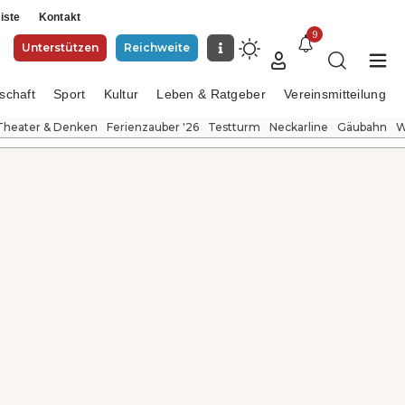
iste
Kontakt
9
Unterstützen
Reichweite
schaft
Sport
Kultur
Leben & Ratgeber
Vereinsmitteilung
Theater & Denken
Ferienzauber '26
Testturm
Neckarline
Gäubahn
W