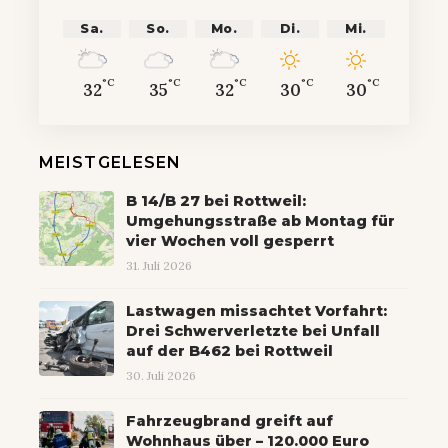
Sa.
So.
Mo.
Di.
Mi.
°C
°C
°C
°C
°C
32
35
32
30
30
MEISTGELESEN
B 14/B 27 bei Rottweil:
Umgehungsstraße ab Montag für
vier Wochen voll gesperrt
31. Juli 2026
Lastwagen missachtet Vorfahrt:
Drei Schwerverletzte bei Unfall
auf der B462 bei Rottweil
30. Juli 2026
Fahrzeugbrand greift auf
Wohnhaus über – 120.000 Euro