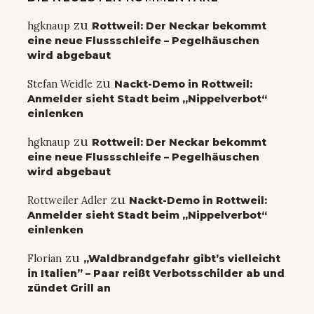
zu
hgknaup
Rottweil: Der Neckar bekommt
eine neue Flussschleife – Pegelhäuschen
wird abgebaut
zu
Stefan Weidle
Nackt-Demo in Rottweil:
Anmelder sieht Stadt beim „Nippelverbot“
einlenken
zu
hgknaup
Rottweil: Der Neckar bekommt
eine neue Flussschleife – Pegelhäuschen
wird abgebaut
zu
Rottweiler Adler
Nackt-Demo in Rottweil:
Anmelder sieht Stadt beim „Nippelverbot“
einlenken
zu
Florian
„Waldbrandgefahr gibt’s vielleicht
in Italien” – Paar reißt Verbotsschilder ab und
zündet Grill an