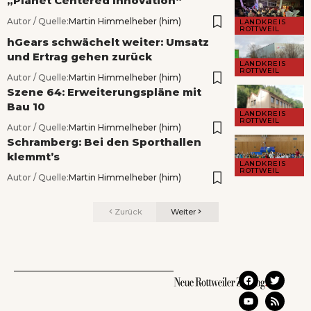
„Planet Centered Innovation“
Autor / Quelle:
Martin Himmelheber (him)
LANDKREIS
ROTTWEIL
hGears schwächelt weiter: Umsatz
und Ertrag gehen zurück
LANDKREIS
ROTTWEIL
Autor / Quelle:
Martin Himmelheber (him)
Szene 64: Erweiterungspläne mit
Bau 10
LANDKREIS
ROTTWEIL
Autor / Quelle:
Martin Himmelheber (him)
Schramberg: Bei den Sporthallen
klemmt’s
LANDKREIS
ROTTWEIL
Autor / Quelle:
Martin Himmelheber (him)
Zurück
Weiter