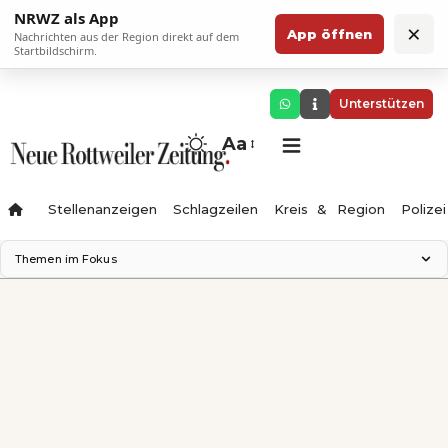
NRWZ als App
×
App öffnen
Nachrichten aus der Region direkt auf dem
Startbildschirm.
Unterstützen
Aa
Stellenanzeigen
Schlagzeilen
Kreis & Region
Polizei
Themen im Fokus
Landesgartenschau 2028
Zimmertheater Rottweil
Science Center
Ferienzauber '26
Testturm
Neckarline
Gäubahn