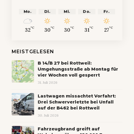
Mo.
Di.
Mi.
Do.
Fr.
°C
°C
°C
°C
°C
32
30
30
31
27
MEISTGELESEN
B 14/B 27 bei Rottweil:
Umgehungsstraße ab Montag für
vier Wochen voll gesperrt
31. Juli 2026
Lastwagen missachtet Vorfahrt:
Drei Schwerverletzte bei Unfall
auf der B462 bei Rottweil
30. Juli 2026
Fahrzeugbrand greift auf