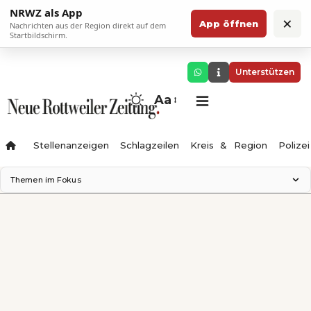
NRWZ als App
×
App öffnen
Nachrichten aus der Region direkt auf dem
Startbildschirm.
Unterstützen
Aa
Stellenanzeigen
Schlagzeilen
Kreis & Region
Polizei
Themen im Fokus
Landesgartenschau 2028
Zimmertheater Rottweil
Science Center
Ferienzauber '26
Testturm
Neckarline
Gäubahn