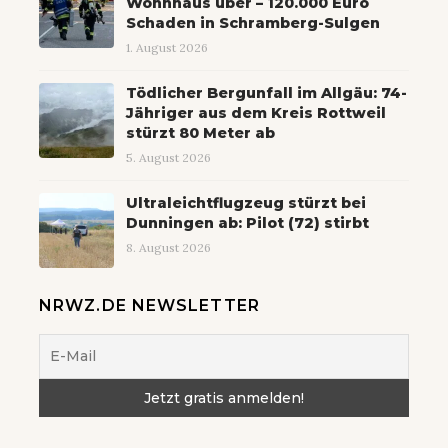
Wohnhaus über – 120.000 Euro
Schaden in Schramberg-Sulgen
1. August 2026
Tödlicher Bergunfall im Allgäu: 74-
Jähriger aus dem Kreis Rottweil
stürzt 80 Meter ab
5. August 2026
Ultraleichtflugzeug stürzt bei
Dunningen ab: Pilot (72) stirbt
8. August 2026
NRWZ.DE NEWSLETTER