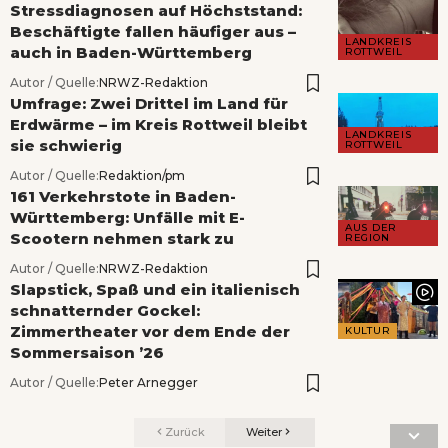
Stressdiagnosen auf Höchststand:
Beschäftigte fallen häufiger aus –
LANDKREIS
auch in Baden-Württemberg
ROTTWEIL
Autor / Quelle:
NRWZ-Redaktion
Umfrage: Zwei Drittel im Land für
Erdwärme – im Kreis Rottweil bleibt
LANDKREIS
sie schwierig
ROTTWEIL
Autor / Quelle:
Redaktion/pm
161 Verkehrstote in Baden-
Württemberg: Unfälle mit E-
AUS DER
Scootern nehmen stark zu
REGION
Autor / Quelle:
NRWZ-Redaktion
Slapstick, Spaß und ein italienisch
schnatternder Gockel:
Zimmertheater vor dem Ende der
KULTUR
Sommersaison ’26
Autor / Quelle:
Peter Arnegger
Zurück
Weiter